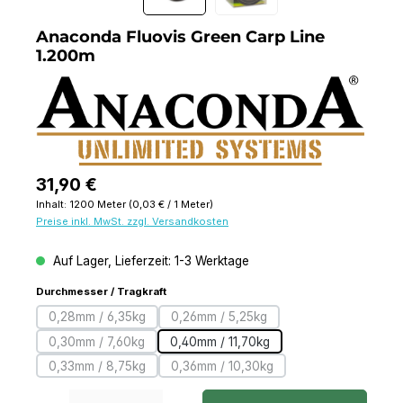
Anaconda Fluovis Green Carp Line
1.200m
Regulärer Preis:
31,90 €
Inhalt:
1200 Meter
(0,03 € / 1 Meter)
Preise inkl. MwSt. zzgl. Versandkosten
Auf Lager, Lieferzeit: 1-3 Werktage
auswählen
Durchmesser / Tragkraft
0,28mm / 6,35kg
0,26mm / 5,25kg
(Diese Option ist zurzeit nicht verfügbar.)
(Diese Option ist zurzeit nicht verf
0,30mm / 7,60kg
0,40mm / 11,70kg
(Diese Option ist zurzeit nicht verfügbar.)
0,33mm / 8,75kg
0,36mm / 10,30kg
(Diese Option ist zurzeit nicht verfügbar.)
(Diese Option ist zurzeit nicht verf
Produkt Anzahl: Gib den gewünschten Wert ein oder benutze die Schaltfl