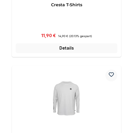
Cresta T-Shirts
Verkaufspreis:
Regulärer Preis:
11,90 €
14,90 €
(20.13% gespart)
Details