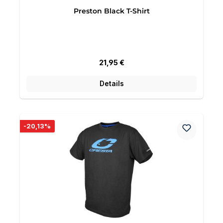
Preston Black T-Shirt
Regulärer Preis:
21,95 €
Details
Rabatt
-20,13%