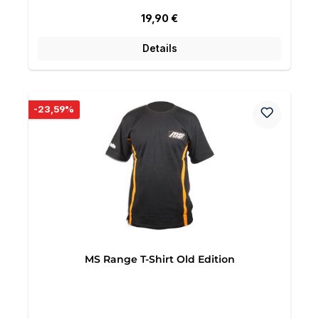
Regulärer Preis:
19,90 €
Details
Rabatt
-23,59%
MS Range T-Shirt Old Edition