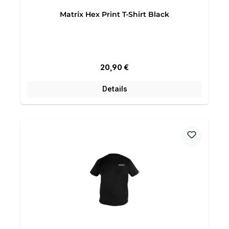
Matrix Hex Print T-Shirt Black
Regulärer Preis:
20,90 €
Details