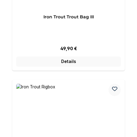
Iron Trout Trout Bag III
Regulärer Preis:
49,90 €
Details