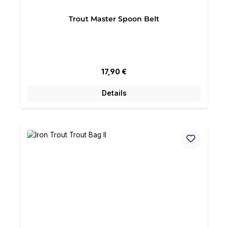
Trout Master Spoon Belt
Regulärer Preis:
17,90 €
Details