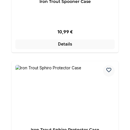
Iron Trout Spooner Case
Regulärer Preis:
10,99 €
Details
Iron Trout Sphiro Protector Case