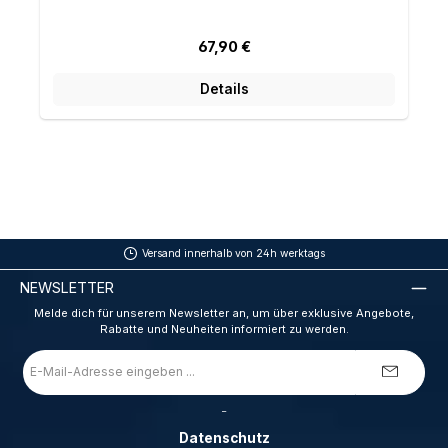
Regulärer Preis:
67,90 €
Details
Versand innerhalb von 24h werktags
NEWSLETTER
Melde dich für unserem Newsletter an, um über exklusive Angebote,
Rabatte und Neuheiten informiert zu werden.
E-
Mail-
Adresse
*
_
Datenschutz