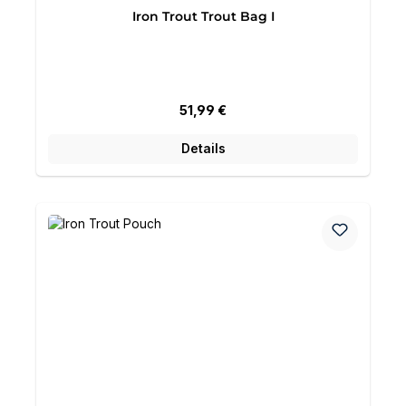
Iron Trout Trout Bag I
Regulärer Preis:
51,99 €
Details