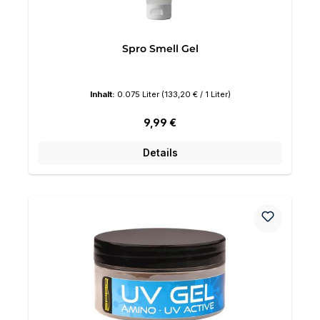
Spro Smell Gel
Inhalt:
0.075 Liter
(133,20 € / 1 Liter)
Regulärer Preis:
9,99 €
Details