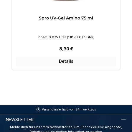
Spro UV-Gel Amino 75 ml
Inhalt:
0.075 Liter
(118,67 € / 1 Liter)
Regulärer Preis:
8,90 €
Details
Versand innerhalb von 24h werktags
NEWSLETTER
Melde dich für unserem Newsletter an, um über exklusive Angebote,
Rabatte und Neuheiten informiert zu werden.