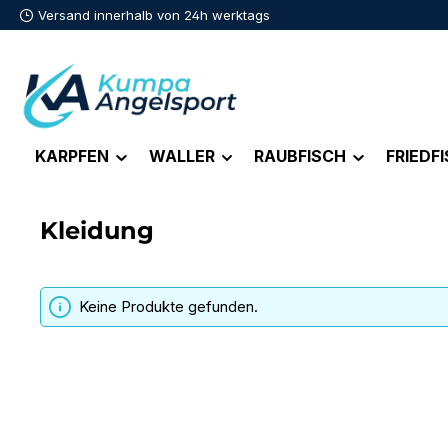
Versand innerhalb von 24h werktags
m Hauptinhalt springen
Zur Suche springen
Zur Hauptnavigation springen
KARPFEN
WALLER
RAUBFISCH
FRIEDF
Kleidung
Keine Produkte gefunden.