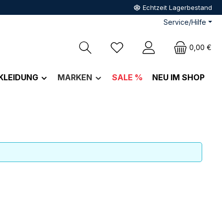
Echtzeit Lagerbestand
Service/Hilfe
Du hast 0 Produkte auf dem M
0,00 €
KLEIDUNG
MARKEN
SALE %
NEU IM SHOP