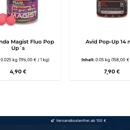
nda Magist Fluo Pop
Avid Pop-Up 14
Up´s
:
0.025 kg
(196,00 € / 1 kg)
Inhalt:
0.05 kg
(158,00 € 
Regulärer Preis:
Regulärer P
4,90 €
7,90 €
Versandkostenfrei ab 100 €