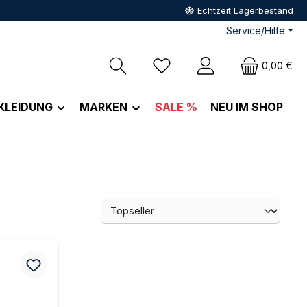
Echtzeit Lagerbestand
Service/Hilfe
Du hast 0 Produkte auf dem M
0,00 €
KLEIDUNG
MARKEN
SALE %
NEU IM SHOP