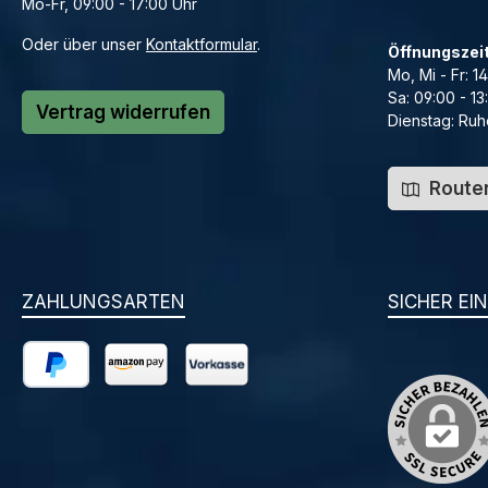
Mo-Fr, 09:00 - 17:00 Uhr
Oder über unser
Kontaktformular
.
Öffnungszei
Mo, Mi - Fr: 1
Sa: 09:00 - 13
Vertrag widerrufen
Dienstag: Ruh
Routen
ZAHLUNGSARTEN
SICHER EI
PayPal
Amazon Pay
Vorkasse