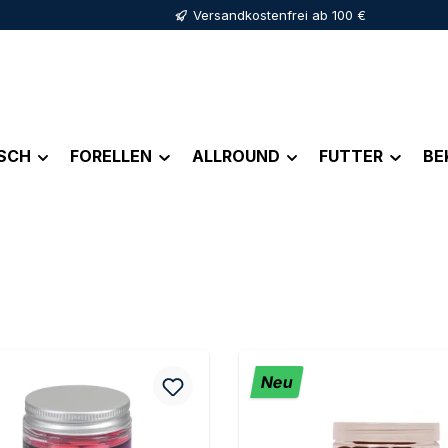
Versandkostenfrei ab 100 €
ISCH
FORELLEN
ALLROUND
FUTTER
BE
Neu