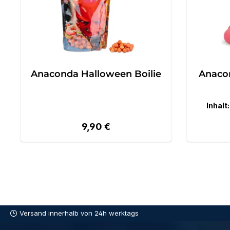
Anaconda Halloween Boilie
Anaco
Inhalt
Regulärer Preis:
9,90 €
Versand innerhalb von 24h werktags