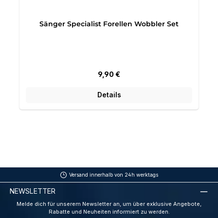
Sänger Specialist Forellen Wobbler Set
Regulärer Preis:
9,90 €
Details
Versand innerhalb von 24h werktags
NEWSLETTER
Melde dich für unserem Newsletter an, um über exklusive Angebote,
Rabatte und Neuheiten informiert zu werden.