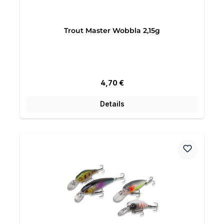
Trout Master Wobbla 2,15g
Regulärer Preis:
4,70 €
Details