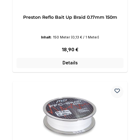
Preston Reflo Bait Up Braid 0.17mm 150m
Inhalt:
150 Meter
(0,13 € / 1 Meter)
Regulärer Preis:
18,90 €
Details