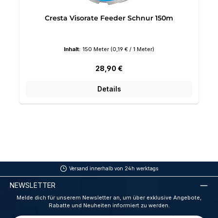
Cresta Visorate Feeder Schnur 150m
Inhalt:
150 Meter
(0,19 € / 1 Meter)
Regulärer Preis:
28,90 €
Details
Versand innerhalb von 24h werktags
NEWSLETTER
Melde dich für unserem Newsletter an, um über exklusive Angebote,
Rabatte und Neuheiten informiert zu werden.