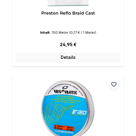
Preston Reflo Braid Cast
Inhalt:
150 Meter
(0,17 € / 1 Meter)
Regulärer Preis:
24,95 €
Details