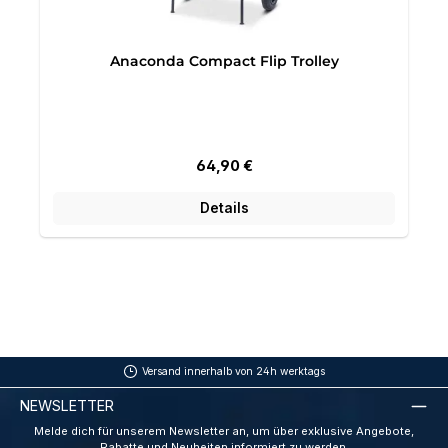
Anaconda Compact Flip Trolley
Regulärer Preis:
64,90 €
Details
Versand innerhalb von 24h werktags
NEWSLETTER
Melde dich für unserem Newsletter an, um über exklusive Angebote,
Rabatte und Neuheiten informiert zu werden.