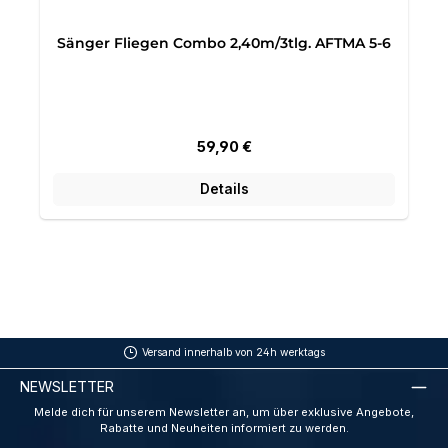
Sänger Fliegen Combo 2,40m/3tlg. AFTMA 5-6
Regulärer Preis:
59,90 €
Details
Versand innerhalb von 24h werktags
NEWSLETTER
Melde dich für unserem Newsletter an, um über exklusive Angebote,
Rabatte und Neuheiten informiert zu werden.