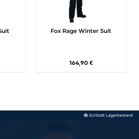
Suit
Fox Rage Winter Suit
eis:
Regulärer Preis:
164,90 €
Echtzeit Lagerbestand