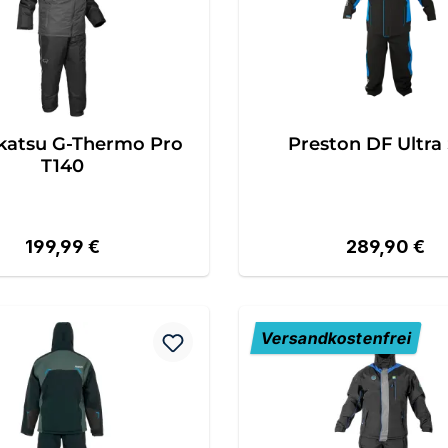
atsu G-Thermo Pro
Preston DF Ultra 
T140
Regulärer Preis:
Regulärer Pr
199,99 €
289,90 €
Versandkostenfrei