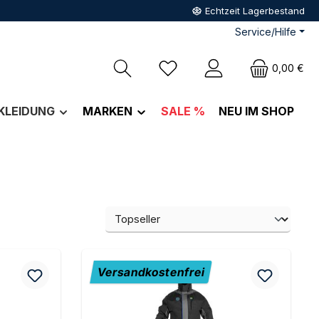
Echtzeit Lagerbestand
Service/Hilfe
Du hast 0 Produkte auf dem M
0,00 €
KLEIDUNG
MARKEN
SALE %
NEU IM SHOP
Versandkostenfrei