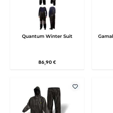
Quantum Winter Suit
Gamak
Regulärer Preis:
86,90 €