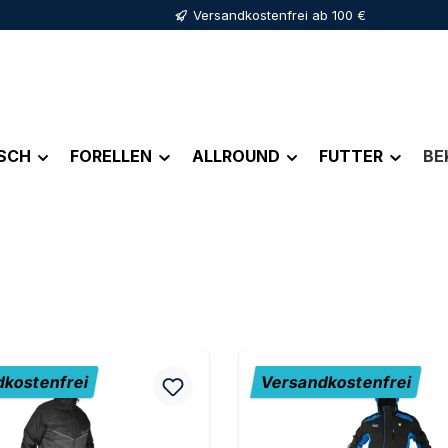
Versandkostenfrei ab 100 €
ISCH
FORELLEN
ALLROUND
FUTTER
BE
kostenfrei
Versandkostenfrei