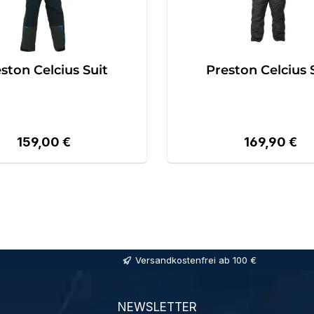
ston Celcius Suit
Preston Celcius 
Regulärer Preis:
Regulärer Pr
159,00 €
169,90 €
Versandkostenfrei ab 100 €
NEWSLETTER