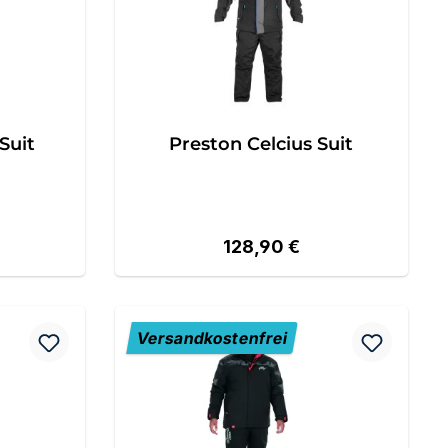
Suit
Preston Celcius Suit
eis:
Regulärer Preis:
128,90 €
Versandkostenfrei