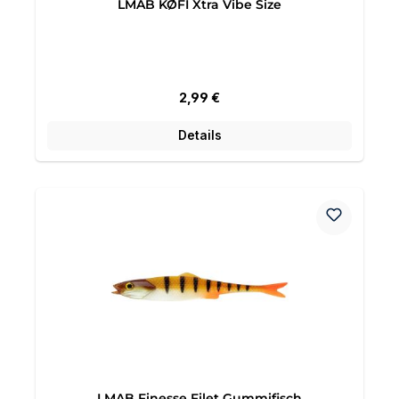
LMAB KØFI Xtra Vibe Size
Regulärer Preis:
2,99 €
Details
LMAB Finesse Filet Gummifisch