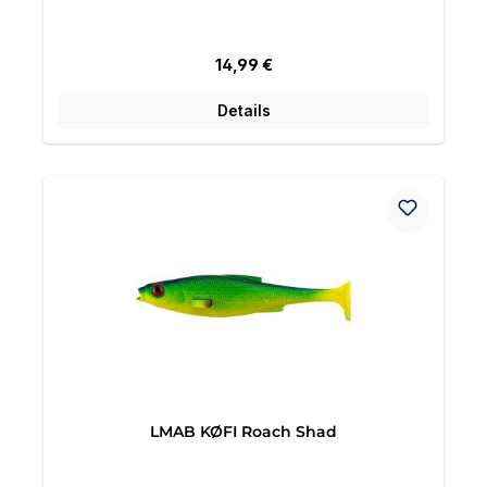
Regulärer Preis:
14,99 €
Details
LMAB KØFI Roach Shad