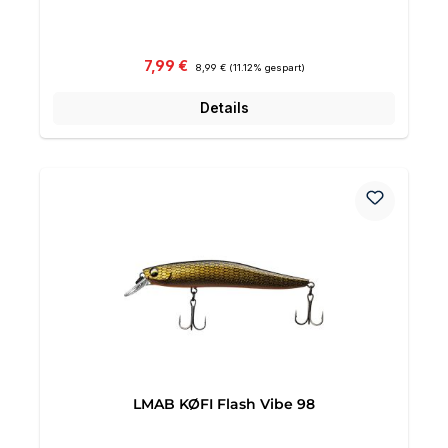
Verkaufspreis:
Regulärer Preis:
7,99 €
8,99 €
(11.12% gespart)
Details
LMAB KØFI Flash Vibe 98