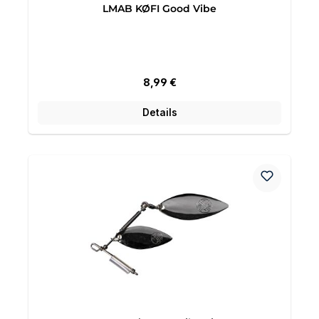
LMAB KØFI Good Vibe
Regulärer Preis:
8,99 €
Details