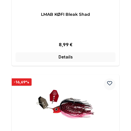
LMAB KØFI Bleak Shad
Regulärer Preis:
8,99 €
Details
Rabatt
-16,69%