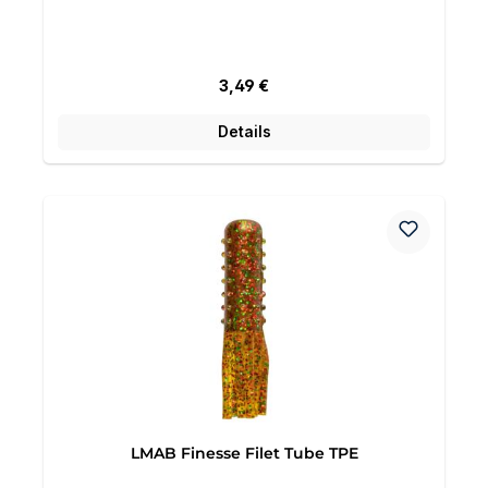
Regulärer Preis:
3,49 €
Details
LMAB Finesse Filet Tube TPE