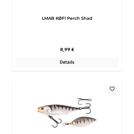
LMAB KØFI Perch Shad
Regulärer Preis:
8,99 €
Details