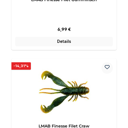
Regulärer Preis:
6,99 €
Details
Rabatt
-14,31%
LMAB Finesse Filet Craw