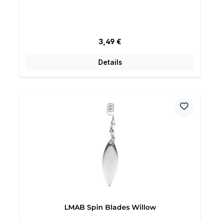
Regulärer Preis:
3,49 €
Details
LMAB Spin Blades Willow