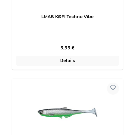
LMAB KØFI Techno Vibe
Regulärer Preis:
9,99 €
Details