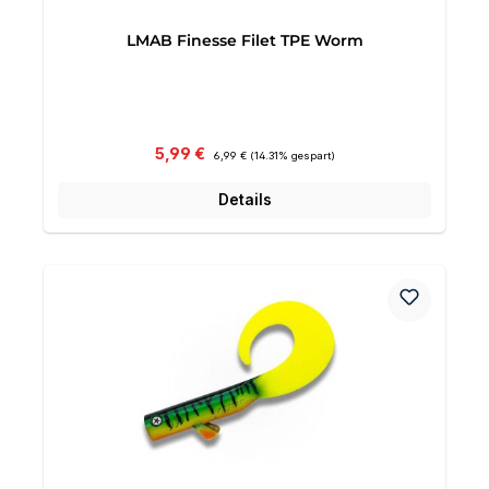
LMAB Finesse Filet TPE Worm
Verkaufspreis:
Regulärer Preis:
5,99 €
6,99 €
(14.31% gespart)
Details