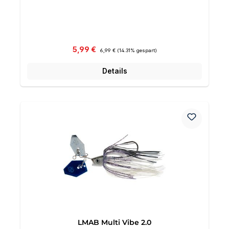
Verkaufspreis:
Regulärer Preis:
5,99 €
6,99 €
(14.31% gespart)
Details
LMAB Multi Vibe 2.0