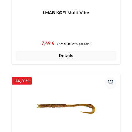
LMAB KØFI Multi Vibe
Verkaufspreis:
Regulärer Preis:
7,49 €
8,99 €
(16.69% gespart)
Details
Rabatt
-14,31%