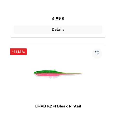
Regulärer Preis:
6,99 €
Details
Rabatt
-11,12%
LMAB KØFI Bleak Pintail