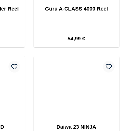
der Reel
Guru A-CLASS 4000 Reel
eis:
Regulärer Preis:
54,99 €
QD
Daiwa 23 NINJA