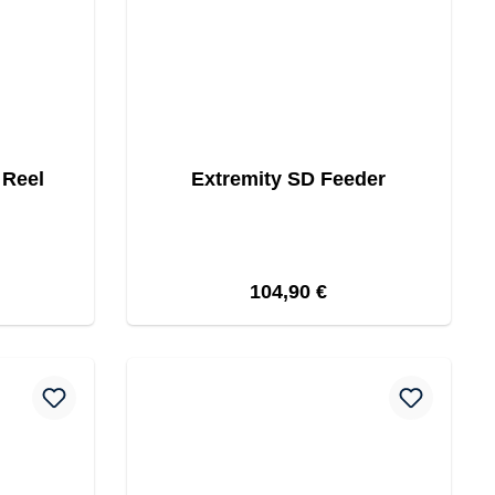
 Reel
Extremity SD Feeder
eis:
Regulärer Preis:
104,90 €