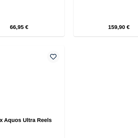
Regulärer Preis:
Regulärer Pr
66,95 €
159,90 €
ix Aquos Ultra Reels