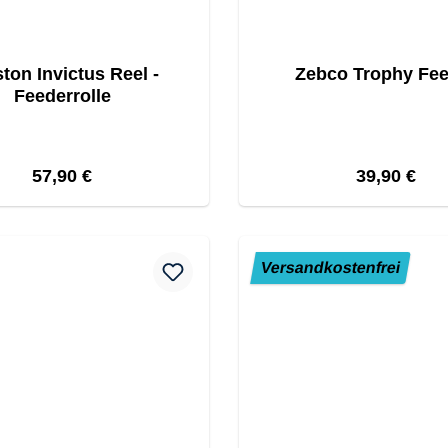
ton Invictus Reel -
Zebco Trophy Fe
Feederrolle
Regulärer Preis:
Regulärer P
57,90 €
39,90 €
Versandkostenfrei