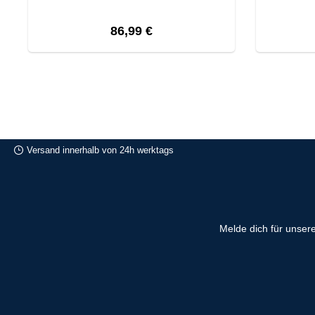
Regulärer Preis:
86,99 €
Versand innerhalb von 24h werktags
Melde dich für unser