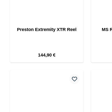
Preston Extremity XTR Reel
MS R
Regulärer Preis:
144,90 €