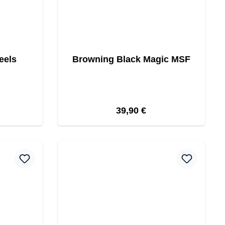
eels
Browning Black Magic MSF
reis:
Regulärer Preis:
39,90 €