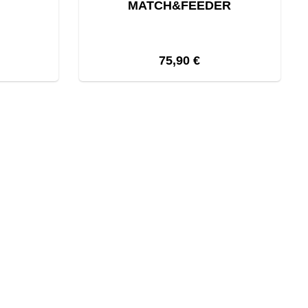
MATCH&FEEDER
eis:
Regulärer Preis:
75,90 €