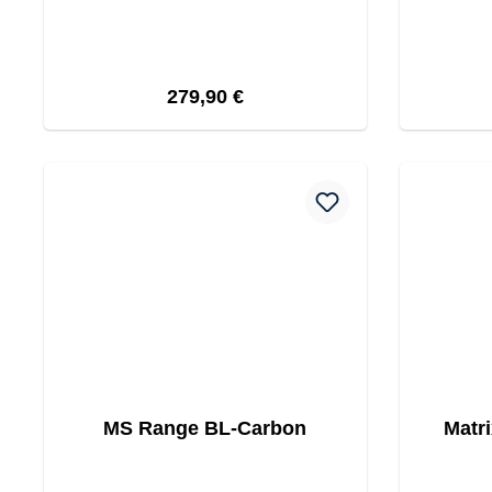
Regulärer Preis:
279,90 €
MS Range BL-Carbon
Matr