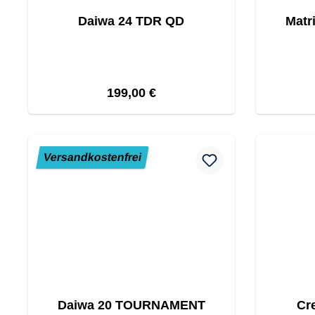
Daiwa 24 TDR QD
Matr
Regulärer Preis:
199,00 €
Versandkostenfrei
Daiwa 20 TOURNAMENT
Cr