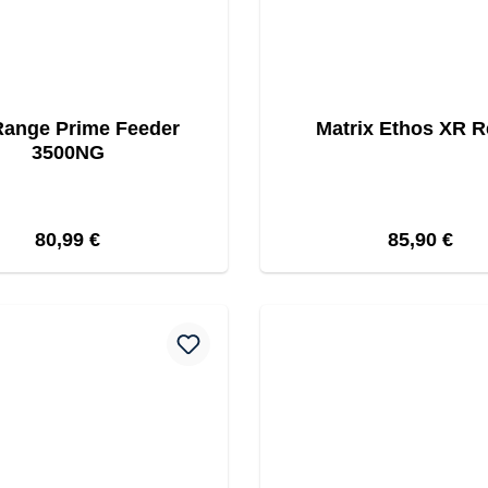
ange Prime Feeder
Matrix Ethos XR R
3500NG
Regulärer Preis:
Regulärer P
80,99 €
85,90 €