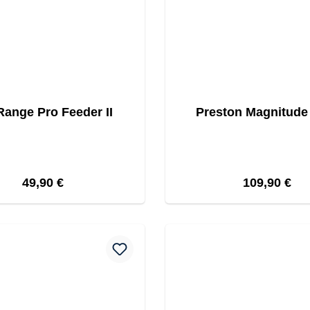
ange Pro Feeder II
Preston Magnitude
Regulärer Preis:
Regulärer Pr
49,90 €
109,90 €