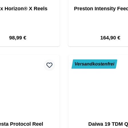
ix Horizon® X Reels
Preston Intensity Fee
Regulärer Preis:
Regulärer Pr
98,99 €
164,90 €
Versandkostenfrei
esta Protocol Reel
Daiwa 19 TDM 