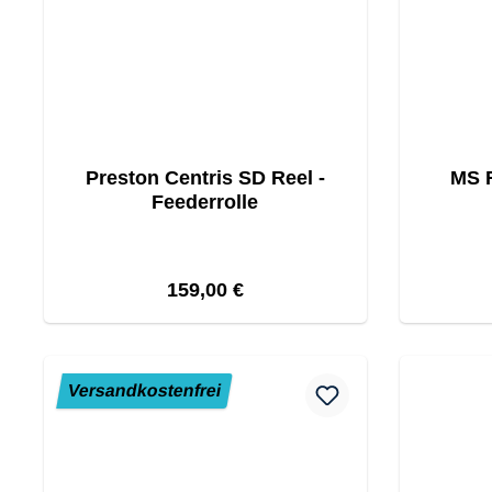
Preston Centris SD Reel -
MS R
Feederrolle
Regulärer Preis:
159,00 €
Versandkostenfrei