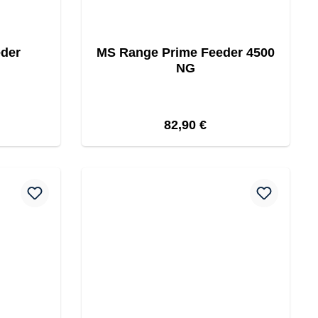
eder
MS Range Prime Feeder 4500
NG
reis:
Regulärer Preis:
82,90 €