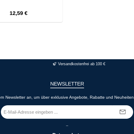
Regulärer Preis:
12,59 €
Versandkostenfrei ab 100 €
NEWSLETTER
em Newsletter an, um über exklusive Angebote, Rabatte und Neuheiten 
E-
Mail-
Adresse
_
*