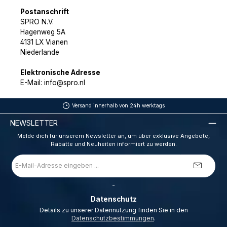
Postanschrift
SPRO N.V.
Hagenweg 5A
4131 LX Vianen
Niederlande
Elektronische Adresse
E-Mail: info@spro.nl
Versand innerhalb von 24h werktags
NEWSLETTER
Melde dich für unserem Newsletter an, um über exklusive Angebote,
Rabatte und Neuheiten informiert zu werden.
E-
Mail-
Adresse
*
_
Datenschutz
Details zu unserer Datennutzung finden Sie in den
Datenschutzbestimmungen
.