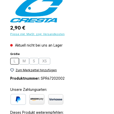
Regulärer Preis:
2,90 €
Preise inkl. MwSt. zzgl. Versandkosten
Aktuell nicht bei uns an Lager
auswählen
Größe
L
M
S
XS
(Diese Option ist zurzeit nicht verfügbar.)
(Diese Option ist zurzeit nicht verfügbar.)
(Diese Option ist zurzeit nicht verfügbar.)
(Diese Option ist zurzeit nicht verfügbar.)
Zum Merkzettel hinzufügen
Produktnummer:
SPR47202002
Unsere Zahlungsarten:
PayPal
Amazon Pay
Vorkasse
Dieses Produkt weiterempfehlen: