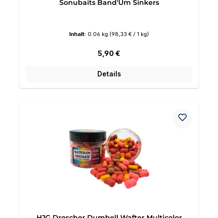
Sonubaits Band'Um Sinkers
Inhalt:
0.06 kg
(98,33 € / 1 kg)
Regulärer Preis:
5,90 €
Details
HJG Drescher Dumbell Wafter Multicolor