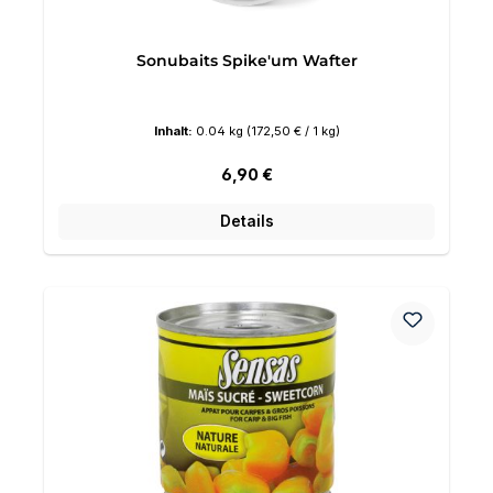
Sonubaits Spike'um Wafter
Inhalt:
0.04 kg
(172,50 € / 1 kg)
Regulärer Preis:
6,90 €
Details