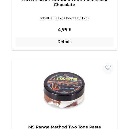
Chocolate
Inhalt:
0.03 kg
(166,33 € / 1 kg)
Regulärer Preis:
4,99 €
Details
MS Range Method Two Tone Paste