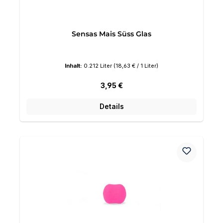
Sensas Mais Süss Glas
Inhalt:
0.212 Liter
(18,63 € / 1 Liter)
Regulärer Preis:
3,95 €
Details