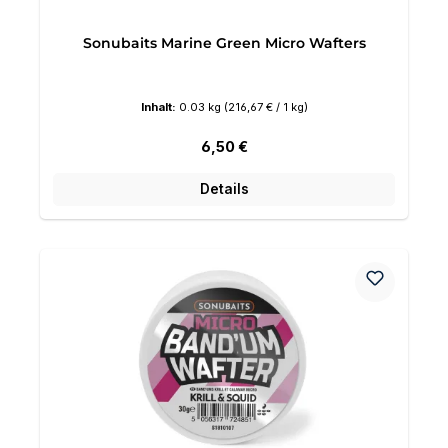
Sonubaits Marine Green Micro Wafters
Inhalt:
0.03 kg
(216,67 € / 1 kg)
Regulärer Preis:
6,50 €
Details