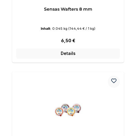
Sensas Wafters 8 mm
Inhalt:
0.045 kg
(144,44 € / 1 kg)
Regulärer Preis:
6,50 €
Details