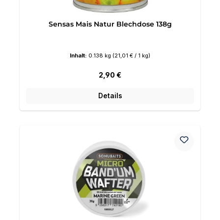
Sensas Mais Natur Blechdose 138g
Inhalt:
0.138 kg
(21,01 € / 1 kg)
Regulärer Preis:
2,90 €
Details