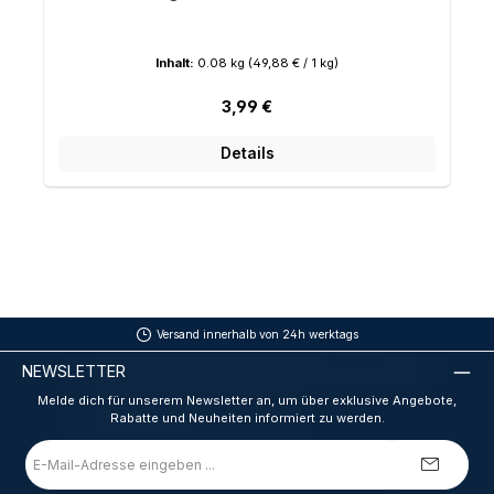
Inhalt:
0.08 kg
(49,88 € / 1 kg)
Regulärer Preis:
3,99 €
Details
Versand innerhalb von 24h werktags
NEWSLETTER
Melde dich für unserem Newsletter an, um über exklusive Angebote,
Rabatte und Neuheiten informiert zu werden.
E-
Mail-
Adresse