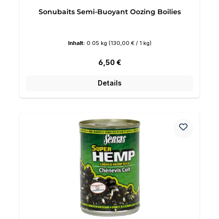
Sonubaits Semi-Buoyant Oozing Boilies
Inhalt:
0.05 kg
(130,00 € / 1 kg)
Regulärer Preis:
6,50 €
Details