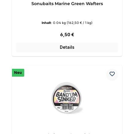
Sonubaits Marine Green Wafters
Inhalt:
0.04 kg
(162,50 € / 1 kg)
Regulärer Preis:
6,50 €
Details
Neu