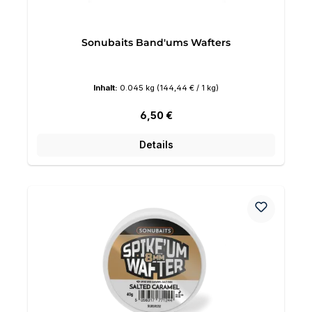
Sonubaits Band'ums Wafters
Inhalt:
0.045 kg
(144,44 € / 1 kg)
Regulärer Preis:
6,50 €
Details