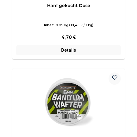
Hanf gekocht Dose
Inhalt:
0.35 kg
(13,43 € / 1 kg)
Regulärer Preis:
4,70 €
Details