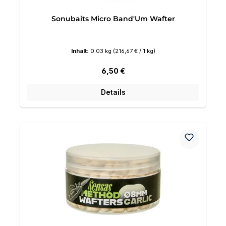
Sonubaits Micro Band'Um Wafter
Inhalt:
0.03 kg
(216,67 € / 1 kg)
Regulärer Preis:
6,50 €
Details