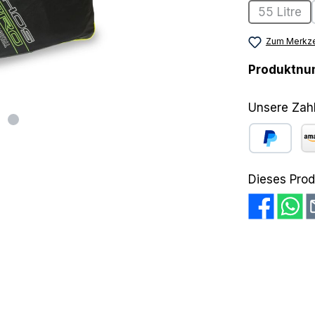
55 Litre
(Diese 
Zum Merkze
Produktn
Unsere Zah
PayPal
Am
Dieses Prod