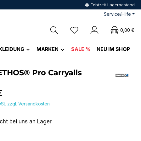
Echtzeit Lagerbestand
Service/Hilfe
Du hast 0 Produkte auf dem M
0,00 €
KLEIDUNG
MARKEN
SALE %
NEU IM SHOP
ETHOS® Pro Carryalls
eis:
€
wSt. zzgl. Versandkosten
icht bei uns an Lager
len