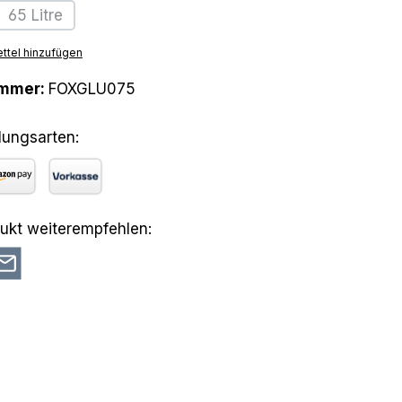
65 Litre
Option ist zurzeit nicht verfügbar.)
(Diese Option ist zurzeit nicht verfügbar.)
ttel hinzufügen
ummer:
FOXGLU075
lungsarten:
azon Pay
Vorkasse
ukt weiterempfehlen: