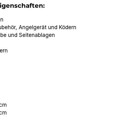
igenschaften:
en
ubehör, Angelgerät und Ködern
ebe und Seitenablagen
ern
7cm
2cm