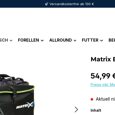
Versandkostenfrei ab 100 €
ISCH
FORELLEN
ALLROUND
FUTTER
BE
Matrix 
Regulärer Pr
54,99 
Preise inkl. M
Aktuell n
auswäh
Inhalt