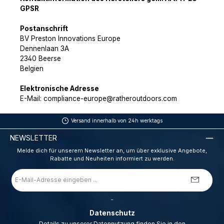
GPSR
Postanschrift
BV Preston Innovations Europe
Dennenlaan 3A
2340 Beerse
Belgien
Elektronische Adresse
E-Mail: compliance-europe@ratheroutdoors.com
Versand innerhalb von 24h werktags
NEWSLETTER
Melde dich für unserem Newsletter an, um über exklusive Angebote,
Rabatte und Neuheiten informiert zu werden.
E-
Mail-
Adresse
*
_
Datenschutz
Details zu unserer Datennutzung finden Sie in den