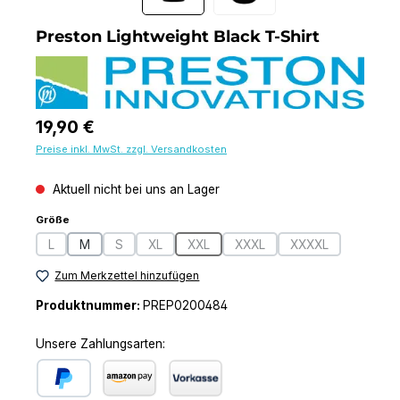
Preston Lightweight Black T-Shirt
Regulärer Preis:
19,90 €
Preise inkl. MwSt. zzgl. Versandkosten
Aktuell nicht bei uns an Lager
auswählen
Größe
L
M
S
XL
XXL
XXXL
XXXXL
(Diese Option ist zurzeit nicht verfügbar.)
(Diese Option ist zurzeit nicht verfügbar.)
(Diese Option ist zurzeit nicht verfügbar.)
(Diese Option ist zurzeit nicht verfügba
(Diese Option ist zurzeit nich
(Diese Option ist 
Zum Merkzettel hinzufügen
Produktnummer:
PREP0200484
Unsere Zahlungsarten: