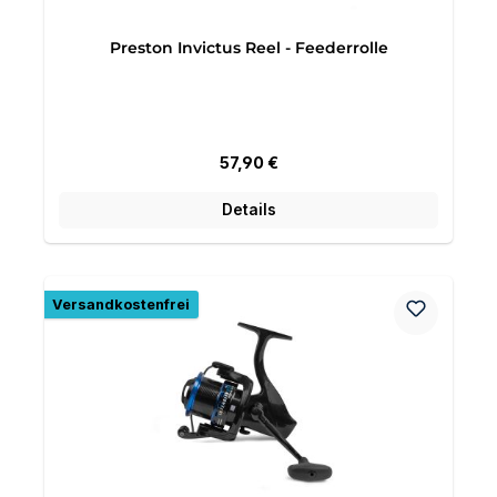
Preston Invictus Reel - Feederrolle
Regulärer Preis:
57,90 €
Details
Versandkostenfrei