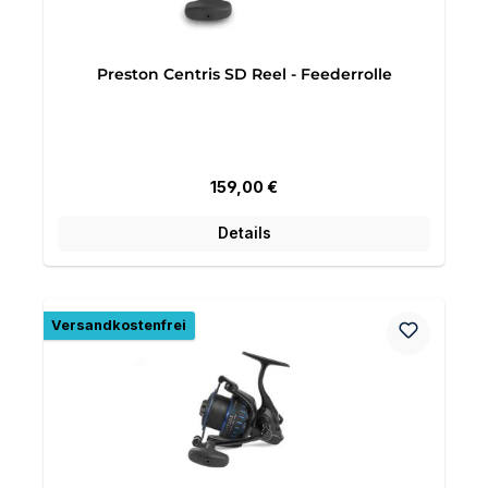
Preston Centris SD Reel - Feederrolle
Regulärer Preis:
159,00 €
Details
Versandkostenfrei