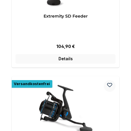
Extremity SD Feeder
Regulärer Preis:
104,90 €
Details
Versandkostenfrei