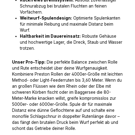
Ruckfreies Bremssystem:
Absolut zuverlässiger
Schnurabzug bei brutalen Fluchten an feinen
Vorfächern.
Weitwurf-Spulendesign:
Optimierte Spulenkanten
für minimale Reibung und maximale Distanz beim
Wurf.
Haltbarkeit im Dauereinsatz:
Robuste Gehäuse
und hochwertige Lager, die Dreck, Staub und Wasser
trotzen.
Unser Pro-Tipp:
Die perfekte Balance zwischen Rolle
und Rute entscheidet über deine Wurfgenauigkeit.
Kombiniere Preston Rollen der 4000er-Größe mit leichten
Method- oder Light-Feederruten bis 3,60 Meter. Wenn du
an großen Flüssen wie dem Rhein oder der Elbe mit
schweren Körben fischt oder im Baggersee die 80-
Meter-Marke knacken willst, greife kompromisslos zur
5000er- oder 6000er-Größe. Spule dir für maximale
Distanz eine dünne Geflochtene auf und schalte eine
monofile Schlagschnur in doppelter Rutenlänge davor –
das fängt den brutalen Druck beim Wurf perfekt ab und
schont das Getriebe deiner Rolle.