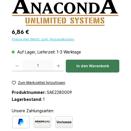
Regulärer Preis:
6,86 €
Preise inkl. MwSt. zzgl. Versandkosten
Auf Lager, Lieferzeit: 1-3 Werktage
Produkt Anzahl: Gib den gewünschten Wert ein oder benutze die Schaltfl
In den Warenkorb
Zum Merkzettel hinzufügen
Produktnummer:
SAE2280009
Lagerbestand:
1
Unsere Zahlungsarten: