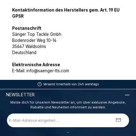
Kontaktinformation des Herstellers gem. Art. 19 EU
GPSR
Postanschrift
Sänger Top Tackle Gmbh
Bodenroder Weg 10-14
35647 Waldsolms
Deutschland
Elektronische Adresse
E-Mail: info@saenger-tts.com
Versand innerhalb von 24h werktags
NEWSLETTER
Melde dich für unserem Newsletter an, um über exklusive Angebote,
Rabatte und Neuheiten informiert zu werden.
E-
Mail-
Adresse
*
_