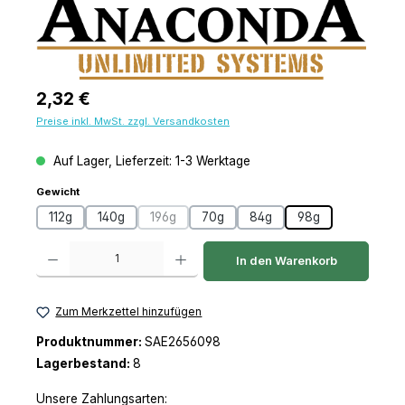
Regulärer Preis:
2,32 €
Preise inkl. MwSt. zzgl. Versandkosten
Auf Lager, Lieferzeit: 1-3 Werktage
auswählen
Gewicht
112g
140g
196g
70g
84g
98g
(Diese Option ist zurzeit nicht verfügbar.)
Produkt Anzahl: Gib den gewünschten Wert ein oder benutze die Schaltfl
In den Warenkorb
Zum Merkzettel hinzufügen
Produktnummer:
SAE2656098
Lagerbestand:
8
Unsere Zahlungsarten: