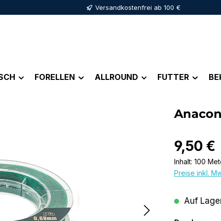
Versandkostenfrei ab 100 €
ISCH
FORELLEN
ALLROUND
FUTTER
BE
Anacon
Regulärer Pr
9,50 €
Inhalt:
100 Me
Preise inkl. M
Auf Lager