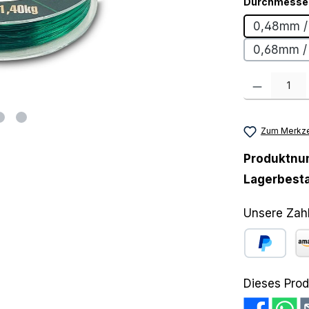
Durchmesser 
0,48mm /
0,68mm /
Produkt Anzah
Zum Merkze
Produktn
Lagerbest
Unsere Zah
PayPal
Am
Dieses Prod