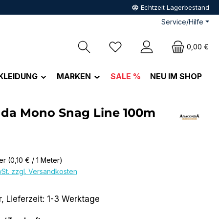
Echtzeit Lagerbestand
Service/Hilfe
Du hast 0 Produkte auf dem M
0,00 €
KLEIDUNG
MARKEN
SALE %
NEU IM SHOP
da Mono Snag Line 100m
eis:
ter
(0,10 € / 1 Meter)
wSt. zzgl. Versandkosten
, Lieferzeit: 1-3 Werktage