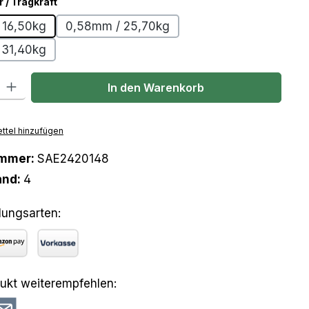
auswählen
/ Tragkraft
 16,50kg
0,58mm / 25,70kg
 31,40kg
l: Gib den gewünschten Wert ein oder benutze die Schaltflächen um
In den Warenkorb
ttel hinzufügen
ummer:
SAE2420148
and:
4
lungsarten:
azon Pay
Vorkasse
ukt weiterempfehlen: