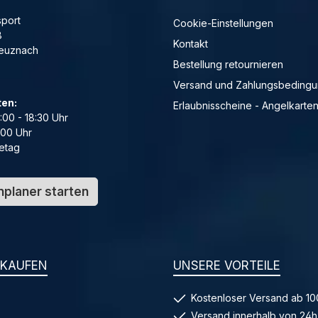
port
Cookie-Einstellungen
8
Kontakt
reuznach
Bestellung retournieren
Versand und Zahlungsbeding
ten:
Erlaubnisscheine - Angelkarte
4:00 - 18:30 Uhr
:00 Uhr
etag
planer starten
NKAUFEN
UNSERE VORTEILE
Kostenloser Versand ab 10
Versand innerhalb von 24h