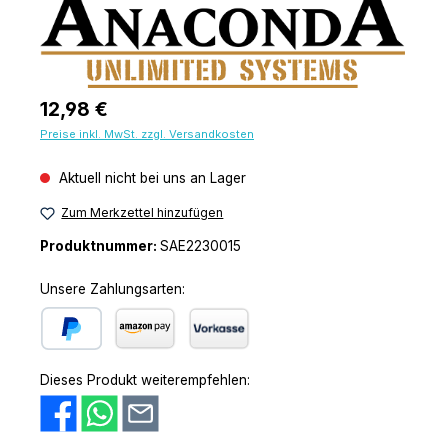
Regulärer Preis:
12,98 €
Preise inkl. MwSt. zzgl. Versandkosten
Aktuell nicht bei uns an Lager
Zum Merkzettel hinzufügen
Produktnummer:
SAE2230015
Unsere Zahlungsarten:
PayPal
Amazon Pay
Vorkasse
Dieses Produkt weiterempfehlen: