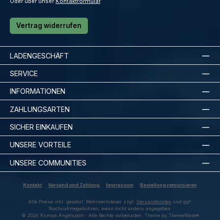
Oder über unser
Kontaktformular
.
Vertrag widerrufen
LADENGESCHÄFT
SERVICE
INFORMATIONEN
ZAHLUNGSARTEN
SICHER EINKAUFEN
UNSERE VORTEILE
UNSERE COMMUNITIES
Kontakt
Versand und Zahlung
Impressum
Bestellung retournieren
Alle Preise inkl. gesetzl. Mehrwertsteuer zzgl.
Versandkosten
und ggf.
Nachnahmegebühren, wenn nicht anders angegeben.
© 2026 Kumpa Angelsport - Alle Rechte vorbehalten. Theme by
ThemeWare®