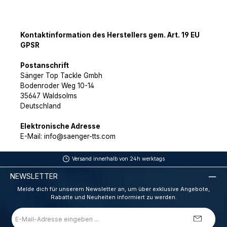
Kontaktinformation des Herstellers gem. Art. 19 EU
GPSR
Postanschrift
Sänger Top Tackle Gmbh
Bodenroder Weg 10-14
35647 Waldsolms
Deutschland
Elektronische Adresse
E-Mail: info@saenger-tts.com
Versand innerhalb von 24h werktags
NEWSLETTER
Melde dich für unserem Newsletter an, um über exklusive Angebote,
Rabatte und Neuheiten informiert zu werden.
E-
Mail-