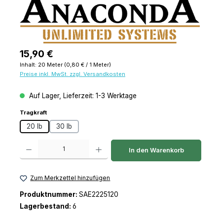
Regulärer Preis:
15,90 €
Inhalt:
20 Meter
(0,80 € / 1 Meter)
Preise inkl. MwSt. zzgl. Versandkosten
Auf Lager, Lieferzeit: 1-3 Werktage
auswählen
Tragkraft
20 lb
30 lb
Produkt Anzahl: Gib den gewünschten Wert ein oder benutze die Schaltfl
In den Warenkorb
Zum Merkzettel hinzufügen
Produktnummer:
SAE2225120
Lagerbestand:
6