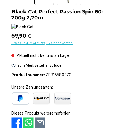
Black Cat Perfect Passion Spin 60-
200g 2,70m
Regulärer Preis:
59,90 €
Preise inkl. MwSt. zzgl. Versandkosten
Aktuell nicht bei uns an Lager
Zum Merkzettel hinzufügen
Produktnummer:
ZEB16580270
Unsere Zahlungsarten:
PayPal
Amazon Pay
Vorkasse
Dieses Produkt weiterempfehlen: