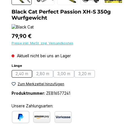
Black Cat Perfect Passion XH-S 350g
Wurfgewicht
Regulärer Preis:
79,90 €
Preise inkl. MwSt. zzgl. Versandkosten
Aktuell nicht bei uns an Lager
auswählen
Länge
2,40 m
2,80 m
3,00 m
3,20 m
(Diese Option ist zurzeit nicht verfügbar.)
(Diese Option ist zurzeit nicht verfügbar.)
(Diese Option ist zurzeit nicht verfügba
(Diese Option ist zurzeit n
Zum Merkzettel hinzufügen
Produktnummer:
ZEB16577241
Unsere Zahlungsarten:
PayPal
Amazon Pay
Vorkasse