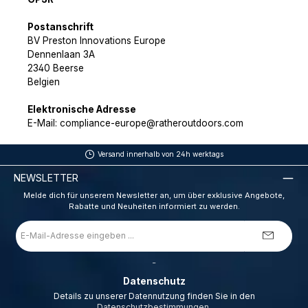
Postanschrift
BV Preston Innovations Europe
Dennenlaan 3A
2340 Beerse
Belgien
Elektronische Adresse
E-Mail: compliance-europe@ratheroutdoors.com
Versand innerhalb von 24h werktags
NEWSLETTER
Melde dich für unserem Newsletter an, um über exklusive Angebote,
Rabatte und Neuheiten informiert zu werden.
E-
Mail-
Adresse
*
_
Datenschutz
Details zu unserer Datennutzung finden Sie in den
Datenschutzbestimmungen
.