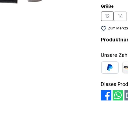
auswä
Größe
12
14
(Diese Opti
(Die
Zum Merkze
Produktn
Unsere Zah
PayPal
Am
Dieses Prod