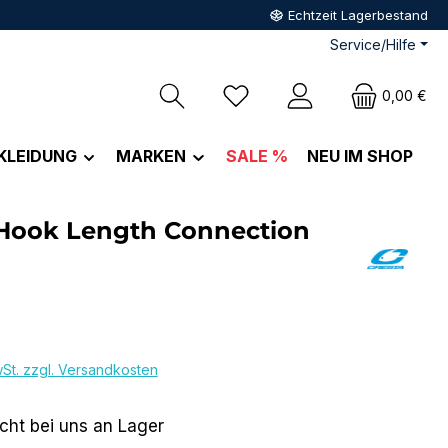
Echtzeit Lagerbestand
Service/Hilfe
Du hast 0 Produkte auf dem M
0,00 €
KLEIDUNG
MARKEN
SALE %
NEU IM SHOP
 Hook Length Connection
eis:
wSt. zzgl. Versandkosten
icht bei uns an Lager