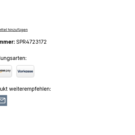
hlen
on ist zurzeit nicht verfügbar.)
se Option ist zurzeit nicht verfügbar.)
ttel hinzufügen
ummer:
SPR4723172
lungsarten:
azon Pay
Vorkasse
ukt weiterempfehlen: