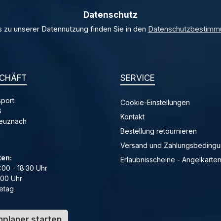
*
Datenschutz
s zu unserer Datennutzung finden Sie in den
Datenschutzbestimm
CHÄFT
SERVICE
port
Cookie-Einstellungen
8
Kontakt
reuznach
Bestellung retournieren
Versand und Zahlungsbeding
ten:
Erlaubnisscheine - Angelkarte
4:00 - 18:30 Uhr
:00 Uhr
etag
planer starten