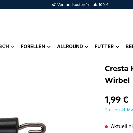
Versandkostenfrei ab 100 €
ISCH
FORELLEN
ALLROUND
FUTTER
BE
Cresta
Wirbel
Regulärer Pr
1,99 €
Preise inkl. M
Aktuell n