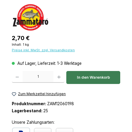
Regulärer Preis:
2,70 €
Inhalt:
1 kg
Preise inkl. MwSt. zzgl. Versandkosten
Auf Lager, Lieferzeit: 1-3 Werktage
Produkt Anzahl: Gib den gewünschten Wert ein oder benutze die Schaltfl
In den Warenkorb
Zum Merkzettel hinzufügen
Produktnummer:
ZAM12060198
Lagerbestand:
25
Unsere Zahlungsarten: