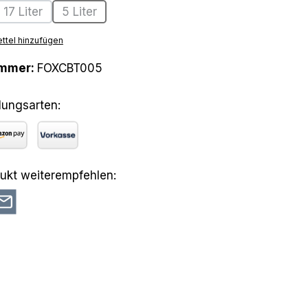
17 Liter
5 Liter
ption ist zurzeit nicht verfügbar.)
(Diese Option ist zurzeit nicht verfügbar.)
(Diese Option ist zurzeit nicht verfügbar.)
ttel hinzufügen
ummer:
FOXCBT005
lungsarten:
azon Pay
Vorkasse
ukt weiterempfehlen: