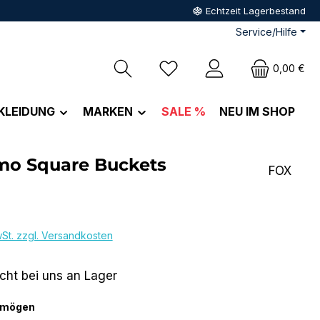
Echtzeit Lagerbestand
Service/Hilfe
Du hast 0 Produkte auf dem M
0,00 €
KLEIDUNG
MARKEN
SALE %
NEU IM SHOP
mo Square Buckets
FOX
eis:
wSt. zzgl. Versandkosten
icht bei uns an Lager
auswählen
rmögen