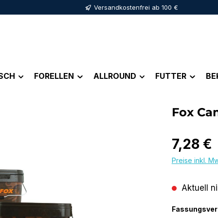
Versandkostenfrei ab 100 €
ISCH
FORELLEN
ALLROUND
FUTTER
BE
Fox Ca
Regulärer Pr
7,28 €
Preise inkl. M
Aktuell n
Fassungsve