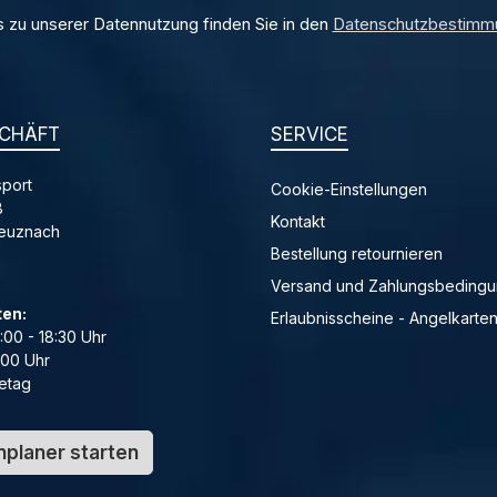
s zu unserer Datennutzung finden Sie in den
Datenschutzbestimm
CHÄFT
SERVICE
port
Cookie-Einstellungen
8
Kontakt
reuznach
Bestellung retournieren
Versand und Zahlungsbeding
ten:
Erlaubnisscheine - Angelkarte
4:00 - 18:30 Uhr
:00 Uhr
etag
planer starten