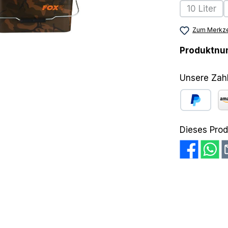
10 Liter
(Diese O
Zum Merkze
Produktn
Unsere Zah
PayPal
Am
Dieses Prod