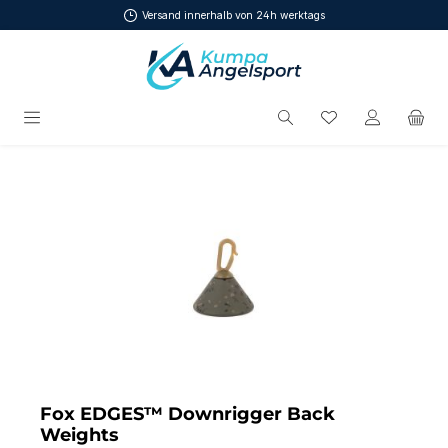
Versand innerhalb von 24h werktags
Zum Hauptinhalt springen
Du hast 0 Produ
Bildergalerie überspringen
Fox EDGES™ Downrigger Back
Weights