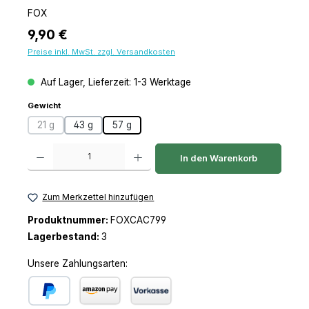
FOX
Regulärer Preis:
9,90 €
Preise inkl. MwSt. zzgl. Versandkosten
Auf Lager, Lieferzeit: 1-3 Werktage
auswählen
Gewicht
21 g
43 g
57 g
(Diese Option ist zurzeit nicht verfügbar.)
Produkt Anzahl: Gib den gewünschten Wert ein oder benutze die Schaltfl
In den Warenkorb
Zum Merkzettel hinzufügen
Produktnummer:
FOXCAC799
Lagerbestand:
3
Unsere Zahlungsarten: