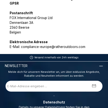
GPSR
Postanschrift
FOX International Group Ltd
Dennenlaan 3A
2340 Beerse
Belgien
Elektronische Adresse
E-Mail: compliance-europe@ratheroutdoors.com
Versand innerhalb von 24h werktags
NEWSLETTER
Melde dich für unserem Newsletter an, um über exklusive Angebote,
Rabatte und Neuheiten informiert zu werden.
E-
Mail-
Adresse
*
_
Datenschutz
Details zu unserer Datennutzung finden Sie in den