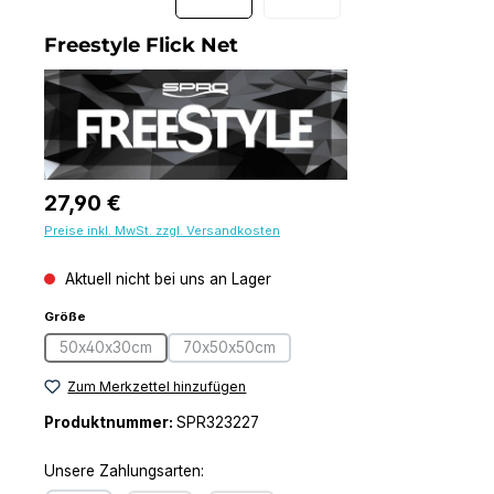
Freestyle Flick Net
Regulärer Preis:
27,90 €
Preise inkl. MwSt. zzgl. Versandkosten
Aktuell nicht bei uns an Lager
auswählen
Größe
50x40x30cm
70x50x50cm
(Diese Option ist zurzeit nicht verfügbar.)
(Diese Option ist zurzeit nicht verfügbar.)
Zum Merkzettel hinzufügen
Produktnummer:
SPR323227
Unsere Zahlungsarten: