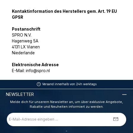
Kontaktinformation des Herstellers gem. Art. 19 EU
GPSR
Postanschrift
SPRO N.V.
Hagenweg 5A
4131 LX Vianen
Niederlande
Elektronische Adresse
E-Mail: info@spro.nl
Versand innerhalb von 24h werktags
NEWSLETTER
Melde dich für unserem Newsletter an, um über exklusive Angebote,
Rabatte und Neuheiten informiert zu werden.
E-
Mail-
Adresse
*
_