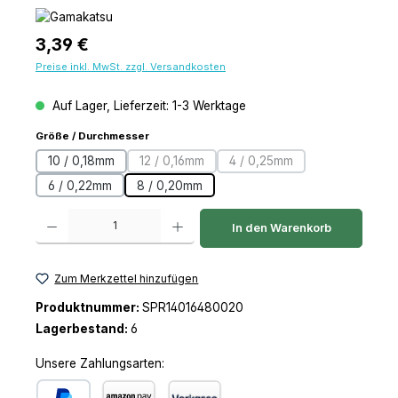
Regulärer Preis:
3,39 €
Preise inkl. MwSt. zzgl. Versandkosten
Auf Lager, Lieferzeit: 1-3 Werktage
auswählen
Größe / Durchmesser
10 / 0,18mm
12 / 0,16mm
4 / 0,25mm
(Diese Option ist zurzeit nicht verfügbar.)
(Diese Option ist zurzeit n
6 / 0,22mm
8 / 0,20mm
Produkt Anzahl: Gib den gewünschten Wert ein oder benutze die Schaltfl
In den Warenkorb
Zum Merkzettel hinzufügen
Produktnummer:
SPR14016480020
Lagerbestand:
6
Unsere Zahlungsarten: