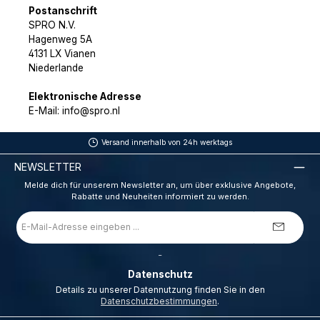
Postanschrift
SPRO N.V.
Hagenweg 5A
4131 LX Vianen
Niederlande
Elektronische Adresse
E-Mail: info@spro.nl
Versand innerhalb von 24h werktags
NEWSLETTER
Melde dich für unserem Newsletter an, um über exklusive Angebote,
Rabatte und Neuheiten informiert zu werden.
E-
Mail-
Adresse
*
_
Datenschutz
Details zu unserer Datennutzung finden Sie in den
Datenschutzbestimmungen
.