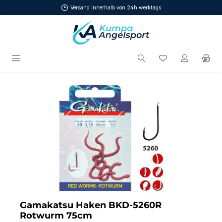
Versand innerhalb von 24h werktags
Zum Hauptinhalt springen
Du hast 0 Produ
Bildergalerie überspringen
Gamakatsu Haken BKD-5260R
Rotwurm 75cm