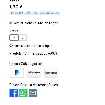
Regulärer Preis:
1,70 €
Preise inkl. MwSt. zzgl. Versandkosten
Aktuell nicht bei uns an Lager
auswählen
Größe
M
L
(Diese Option ist zurzeit nicht verfügbar.)
(Diese Option ist zurzeit nicht verfügbar.)
Zum Merkzettel hinzufügen
Produktnummer:
ZEB5596003
Unsere Zahlungsarten:
PayPal
Amazon Pay
Vorkasse
Dieses Produkt weiterempfehlen: