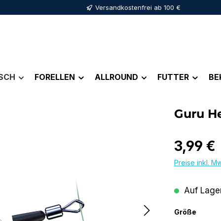
Versandkostenfrei ab 100 €
ISCH
FORELLEN
ALLROUND
FUTTER
BE
Guru He
Regulärer Pr
3,99 €
Preise inkl. M
Auf Lager
auswä
Größe