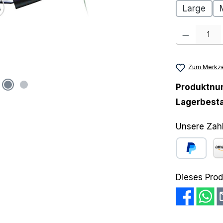
Large
Produkt Anzah
Zum Merkze
Produktn
Lagerbest
Unsere Zah
PayPal
Am
Dieses Prod