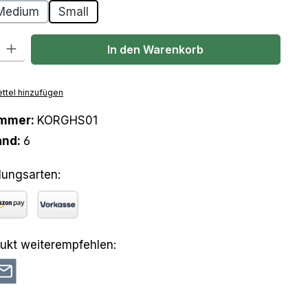
Medium
Small
l: Gib den gewünschten Wert ein oder benutze die Schaltflächen um
In den Warenkorb
ttel hinzufügen
ummer:
KORGHS01
and:
6
lungsarten:
azon Pay
Vorkasse
ukt weiterempfehlen: