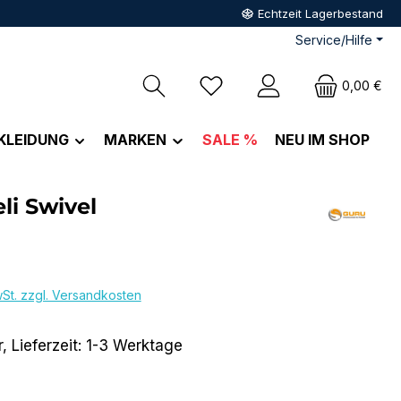
Echtzeit Lagerbestand
Service/Hilfe
Du hast 0 Produkte auf dem M
0,00 €
KLEIDUNG
MARKEN
SALE %
NEU IM SHOP
li Swivel
eis:
wSt. zzgl. Versandkosten
, Lieferzeit: 1-3 Werktage
hlen