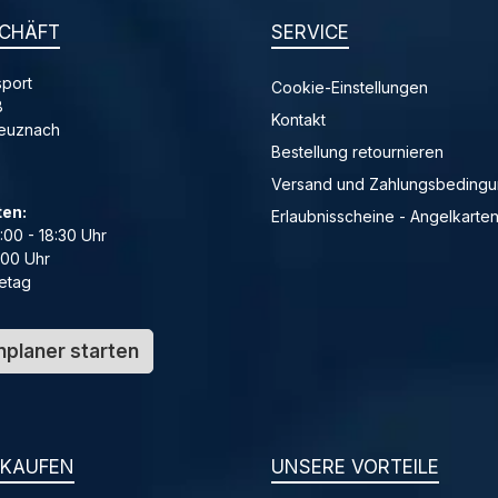
CHÄFT
SERVICE
port
Cookie-Einstellungen
8
Kontakt
reuznach
Bestellung retournieren
Versand und Zahlungsbeding
ten:
Erlaubnisscheine - Angelkarte
4:00 - 18:30 Uhr
:00 Uhr
etag
planer starten
NKAUFEN
UNSERE VORTEILE