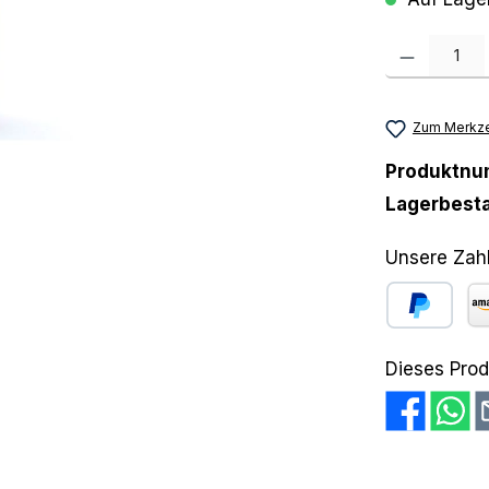
Produkt Anzah
Zum Merkze
Produktn
Lagerbest
Unsere Zah
PayPal
Am
Dieses Prod