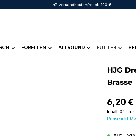
Versandkostenfrei ab 100 €
ISCH
FORELLEN
ALLROUND
FUTTER
BE
HJG Dr
Brasse
Regulärer Pr
6,20 €
Inhalt:
0.1 Liter
Preise inkl. M
Auf Lager