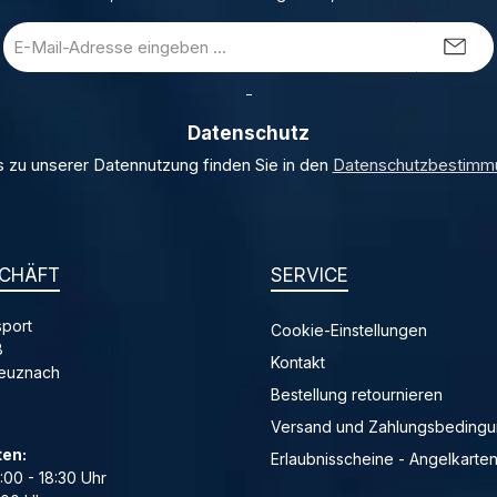
E-
Mail-
Adresse
_
*
Datenschutz
s zu unserer Datennutzung finden Sie in den
Datenschutzbestimm
CHÄFT
SERVICE
port
Cookie-Einstellungen
8
Kontakt
reuznach
Bestellung retournieren
Versand und Zahlungsbeding
ten:
Erlaubnisscheine - Angelkarte
4:00 - 18:30 Uhr