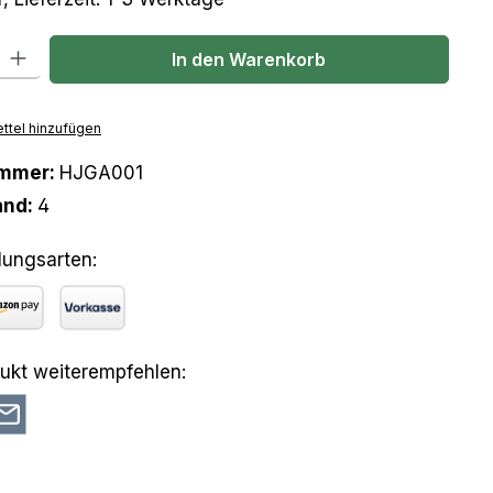
l: Gib den gewünschten Wert ein oder benutze die Schaltflächen um
In den Warenkorb
ttel hinzufügen
ummer:
HJGA001
and:
4
lungsarten:
azon Pay
Vorkasse
ukt weiterempfehlen: