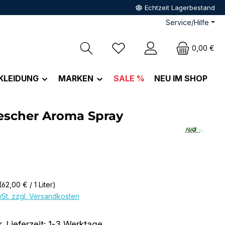
Echtzeit Lagerbestand
Service/Hilfe
Du hast 0 Produkte auf dem M
0,00 €
KLEIDUNG
MARKEN
SALE %
NEU IM SHOP
escher Aroma Spray
eis:
(62,00 € / 1 Liter)
wSt. zzgl. Versandkosten
, Lieferzeit: 1-3 Werktage