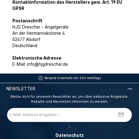
Kontaktinformation des Herstellers gem. Art. 19 EU
GPSR
Postanschrift
HJG Drescher - Angelgeräte
An der Hermannskolonie 4
52477 Alsdorf
Deutschland
Elektronische Adresse
E-Mail: info@hjgdrescher.de
Versand innerhalb von 24h werktags
NEWSLETTER
Melde dich für unserem Newsletter an, um über exklusive Angebote,
Rabatte und Neuheiten informiert zu werden.
E-
Mail-
Adresse
*
_
Datenschutz