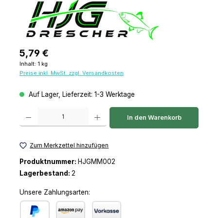
Regulärer Preis:
5,79 €
Inhalt:
1 kg
Preise inkl. MwSt. zzgl. Versandkosten
Auf Lager, Lieferzeit: 1-3 Werktage
Produkt Anzahl: Gib den gewünschten Wert ein oder benutze die Schaltfl
In den Warenkorb
Zum Merkzettel hinzufügen
Produktnummer:
HJGMM002
Lagerbestand:
2
Unsere Zahlungsarten: