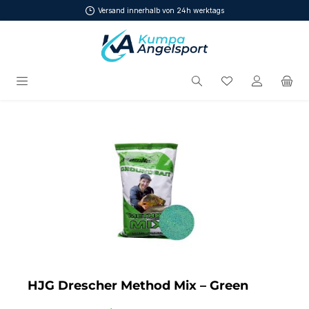
Versand innerhalb von 24h werktags
Zum Hauptinhalt springen
Du hast 0 Produ
Bildergalerie überspringen
HJG Drescher Method Mix – Green