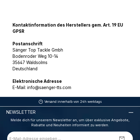
Kontaktinformation des Herstellers gem. Art. 19 EU
GPSR
Postanschrift
Sänger Top Tackle Gmbh
Bodenroder Weg 10-14
35647 Waldsolms
Deutschland
Elektronische Adresse
E-Mail: info@saenger-tts.com
Versand innerhalb von 24h werktags
NEWSLETTER
Melde dich für unserem Newsletter an, um über exklusive Angebote,
Rabatte und Neuheiten informiert zu werden.
E-
Mail-