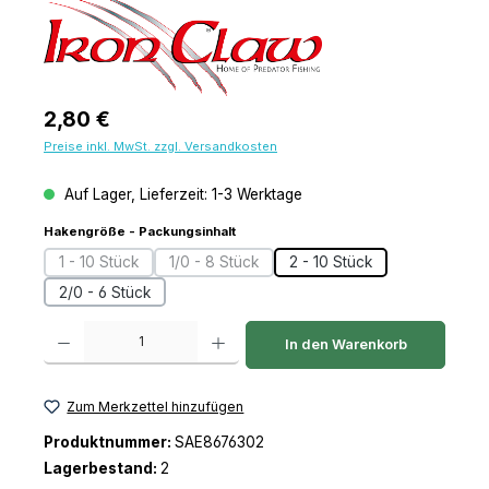
Regulärer Preis:
2,80 €
Preise inkl. MwSt. zzgl. Versandkosten
Auf Lager, Lieferzeit: 1-3 Werktage
auswählen
Hakengröße - Packungsinhalt
1 - 10 Stück
1/0 - 8 Stück
2 - 10 Stück
(Diese Option ist zurzeit nicht verfügbar.)
(Diese Option ist zurzeit nicht verfügbar.)
2/0 - 6 Stück
Produkt Anzahl: Gib den gewünschten Wert ein oder benutze die Schaltfl
In den Warenkorb
Zum Merkzettel hinzufügen
Produktnummer:
SAE8676302
Lagerbestand:
2