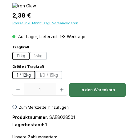
Regulärer Preis:
2,38 €
Preise inkl. MwSt. zzgl. Versandkosten
Auf Lager, Lieferzeit: 1-3 Werktage
auswählen
Tragkraft
12kg
15kg
(Diese Option ist zurzeit nicht verfügbar.)
auswählen
Größe / Tragkraft
1 / 12kg
1/0 / 15kg
(Diese Option ist zurzeit nicht verfügbar.)
Produkt Anzahl: Gib den gewünschten Wert ein oder benutze die Schaltfl
In den Warenkorb
Zum Merkzettel hinzufügen
Produktnummer:
SAE8028501
Lagerbestand:
1
Unsere Zahlungsarten: