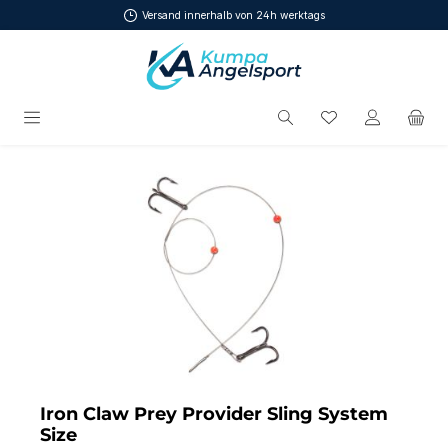
Versand innerhalb von 24h werktags
Zum Hauptinhalt springen
Du hast 0 Produ
Bildergalerie überspringen
Iron Claw Prey Provider Sling System
Size