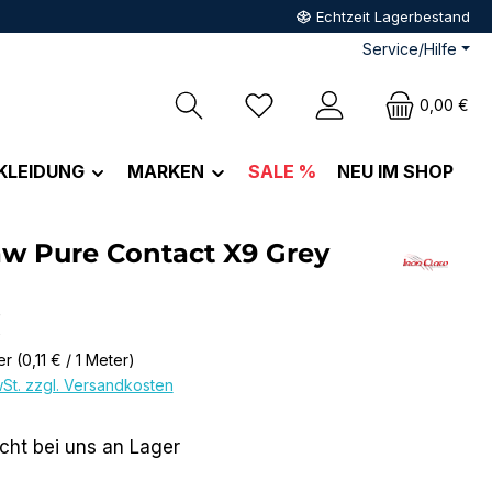
Echtzeit Lagerbestand
Service/Hilfe
Du hast 0 Produkte auf dem M
0,00 €
KLEIDUNG
MARKEN
SALE %
NEU IM SHOP
aw Pure Contact X9 Grey
eis:
€
er
(0,11 € / 1 Meter)
wSt. zzgl. Versandkosten
icht bei uns an Lager