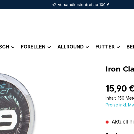
Versandkostenfrei ab 100 €
ISCH
FORELLEN
ALLROUND
FUTTER
BE
Iron Cl
Regulärer Pr
15,90 
Inhalt:
150 Met
Preise inkl. M
Aktuell n