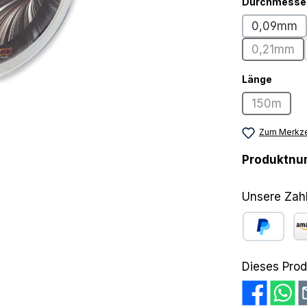
Durchmesse
0,09mm
0,21mm
(Diese 
auswä
Länge
150m
(Diese Op
Zum Merkze
Produktn
Unsere Zah
PayPal
Am
Dieses Prod