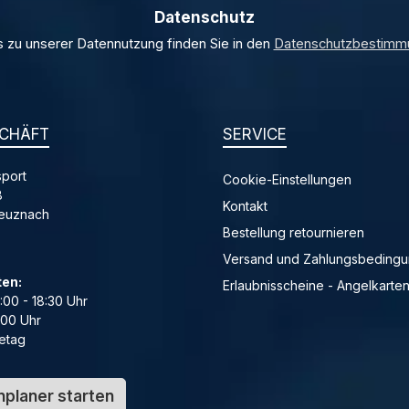
Datenschutz
s zu unserer Datennutzung finden Sie in den
Datenschutzbestimm
CHÄFT
SERVICE
port
Cookie-Einstellungen
8
Kontakt
reuznach
Bestellung retournieren
Versand und Zahlungsbeding
ten:
Erlaubnisscheine - Angelkarte
4:00 - 18:30 Uhr
:00 Uhr
etag
planer starten