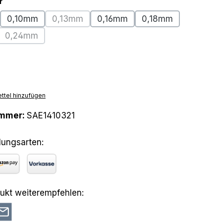
auswählen
r
0,10mm
0,13mm
0,16mm
0,18mm
(Diese Option ist zurzeit nicht verfügbar.)
0,24mm
Option ist zurzeit nicht verfügbar.)
(Diese Option ist zurzeit nicht verfügbar.)
hlen
tion ist zurzeit nicht verfügbar.)
ttel hinzufügen
ummer:
SAE1410321
lungsarten:
azon Pay
Vorkasse
ukt weiterempfehlen: