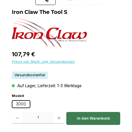
Iron Claw The Tool S
Regulärer Preis:
107,79 €
Preise inkl. MwSt. zzgl. Versandkosten
Versandkostenfrei
Auf Lager, Lieferzeit: 1-3 Werktage
auswählen
Modell
3000
Produkt Anzahl: Gib den gewünschten Wert ein oder benutze die Schaltfl
In den Warenkorb