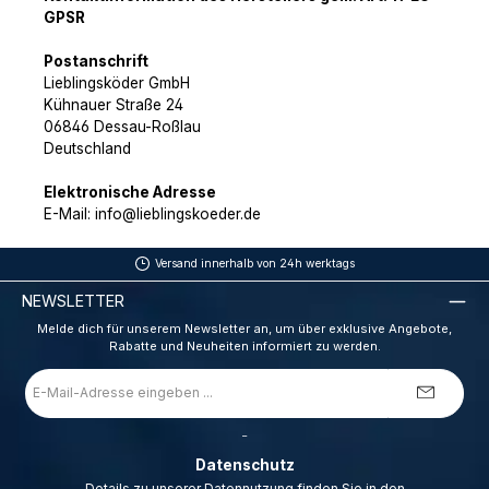
GPSR
Postanschrift
Lieblingsköder GmbH
Kühnauer Straße 24
06846 Dessau-Roßlau
Deutschland
Elektronische Adresse
E-Mail: info@lieblingskoeder.de
Versand innerhalb von 24h werktags
NEWSLETTER
Melde dich für unserem Newsletter an, um über exklusive Angebote,
Rabatte und Neuheiten informiert zu werden.
E-
Mail-
Adresse
*
_
Datenschutz
Details zu unserer Datennutzung finden Sie in den