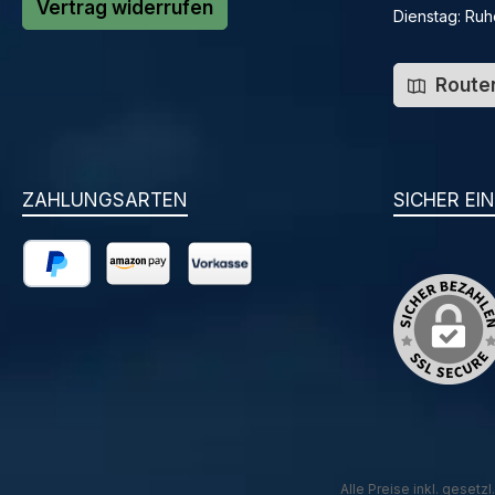
Vertrag widerrufen
Dienstag: Ruh
Routen
ZAHLUNGSARTEN
SICHER EI
PayPal
Amazon Pay
Vorkasse
Alle Preise inkl. gesetz