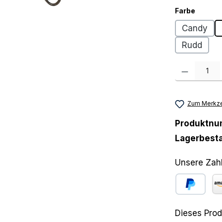
auswäh
Farbe
Candy
Rudd
Produkt Anzah
Zum Merkze
Produktn
Lagerbest
Unsere Zah
PayPal
Am
Dieses Prod