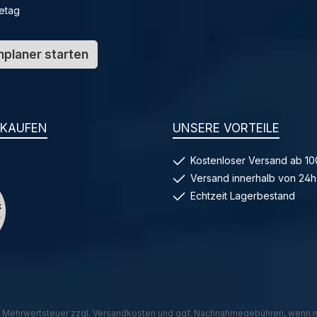
etag
planer starten
NKAUFEN
UNSERE VORTEILE
Kostenloser Versand ab 10
Versand innerhalb von 24h
Echtzeit Lagerbestand
l. Mehrwertsteuer zzgl.
Versandkosten
und ggf. Nachnahmegebühren, wenn n