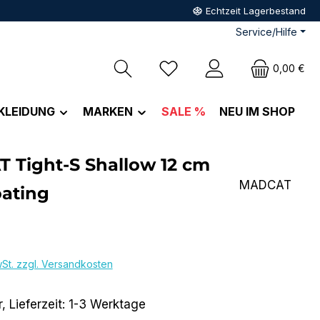
Echtzeit Lagerbestand
Service/Hilfe
Du hast 0 Produkte auf dem M
0,00 €
KLEIDUNG
MARKEN
SALE %
NEU IM SHOP
 Tight-S Shallow 12 cm
MADCAT
oating
eis:
wSt. zzgl. Versandkosten
, Lieferzeit: 1-3 Werktage