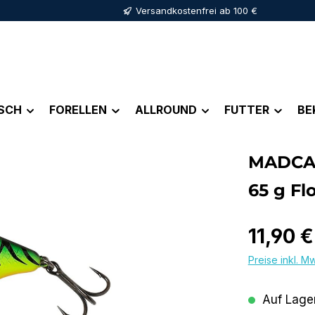
Versandkostenfrei ab 100 €
ISCH
FORELLEN
ALLROUND
FUTTER
BE
MADCAT
65 g Fl
Regulärer Pr
11,90 €
Preise inkl. M
Auf Lager