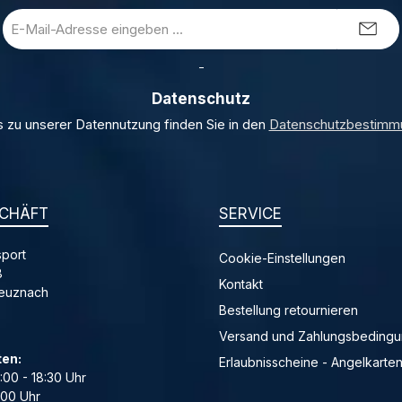
E-
Mail-
Adresse
_
*
Datenschutz
s zu unserer Datennutzung finden Sie in den
Datenschutzbestimm
CHÄFT
SERVICE
port
Cookie-Einstellungen
8
Kontakt
reuznach
Bestellung retournieren
Versand und Zahlungsbeding
ten:
Erlaubnisscheine - Angelkarte
4:00 - 18:30 Uhr
:00 Uhr