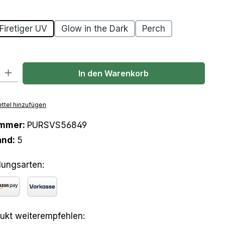
len
Firetiger UV
Glow in the Dark
Perch
l: Gib den gewünschten Wert ein oder benutze die Schaltflächen um
In den Warenkorb
ttel hinzufügen
ummer:
PURSVS56849
and:
5
lungsarten:
azon Pay
Vorkasse
ukt weiterempfehlen: