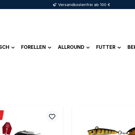
Versandkostenfrei ab 100 €
ISCH
FORELLEN
ALLROUND
FUTTER
BE
Rabatt
%