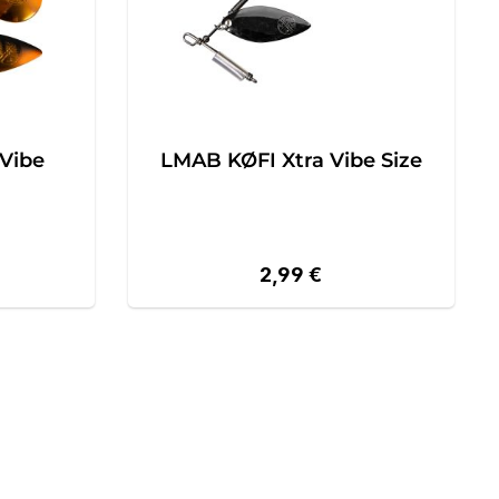
Vibe
LMAB KØFI Xtra Vibe Size
reis:
Regulärer Preis:
2,99 €