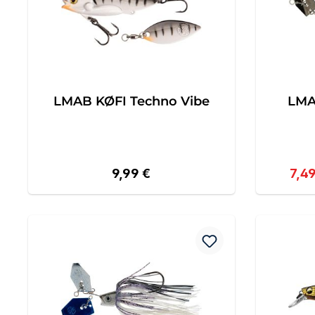
LMAB KØFI Techno Vibe
LMA
Regulärer Preis:
Verk
9,99 €
7,4