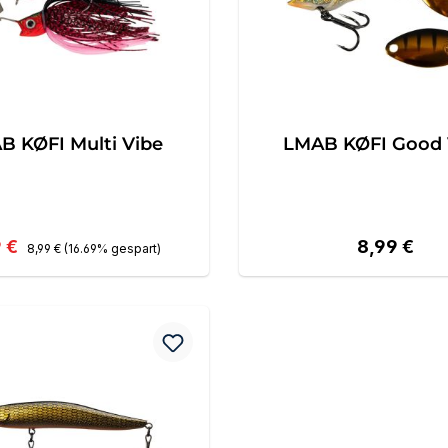
B KØFI Multi Vibe
LMAB KØFI Good 
Regulärer Preis:
aufspreis:
Regulärer P
9 €
8,99 €
8,99 €
(16.69% gespart)