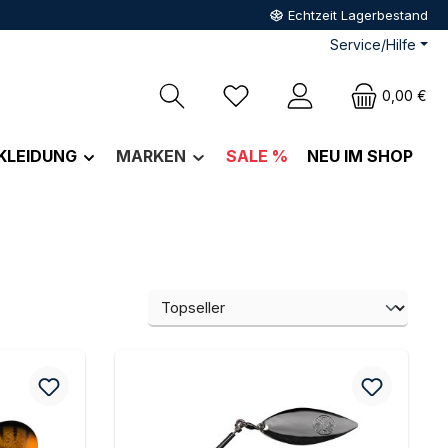
Echtzeit Lagerbestand
Service/Hilfe
Du hast 0 Produkte auf dem M
0,00 €
KLEIDUNG
MARKEN
SALE %
NEU IM SHOP