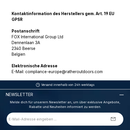
Kontaktinformation des Herstellers gem. Art. 19 EU
GPSR
Postanschrift
FOX International Group Ltd
Dennenlaan 3A
2340 Beerse
Belgien
Elektronische Adresse
E-Mail: compliance-europe@ratheroutdoors.com
Versand innerhalb von 24h werktags
NEWSLETTER
Melde dich für unserem Newsletter an, um über exklusive Angebote,
Rabatte und Neuheiten informiert zu werden.
E-
Mail-
Adresse
*
_