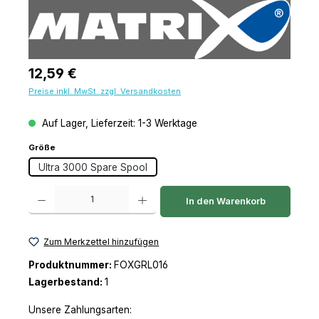
Regulärer Preis:
12,59 €
Preise inkl. MwSt. zzgl. Versandkosten
Auf Lager, Lieferzeit: 1-3 Werktage
auswählen
Größe
Ultra 3000 Spare Spool
Produkt Anzahl: Gib den gewünschten Wert ein oder benutze die Schaltfl
In den Warenkorb
Zum Merkzettel hinzufügen
Produktnummer:
FOXGRL016
Lagerbestand:
1
Unsere Zahlungsarten: