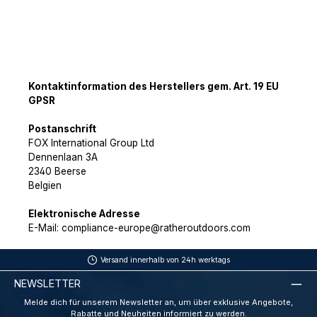
Kontaktinformation des Herstellers gem. Art. 19 EU
GPSR
Postanschrift
FOX International Group Ltd
Dennenlaan 3A
2340 Beerse
Belgien
Elektronische Adresse
E-Mail: compliance-europe@ratheroutdoors.com
Versand innerhalb von 24h werktags
NEWSLETTER
Melde dich für unserem Newsletter an, um über exklusive Angebote,
Rabatte und Neuheiten informiert zu werden.