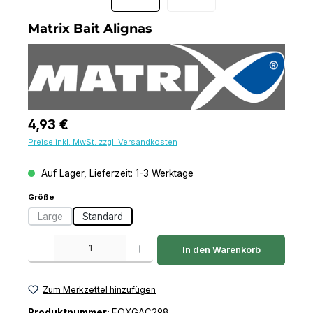
Matrix Bait Alignas
Regulärer Preis:
4,93 €
Preise inkl. MwSt. zzgl. Versandkosten
Auf Lager, Lieferzeit: 1-3 Werktage
auswählen
Größe
Large
Standard
(Diese Option ist zurzeit nicht verfügbar.)
Produkt Anzahl: Gib den gewünschten Wert ein oder benutze die Schaltfl
In den Warenkorb
Zum Merkzettel hinzufügen
Produktnummer:
FOXGAC298