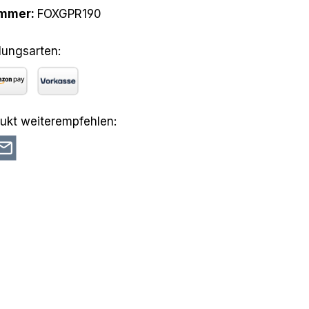
ummer:
FOXGPR190
lungsarten:
azon Pay
Vorkasse
ukt weiterempfehlen: