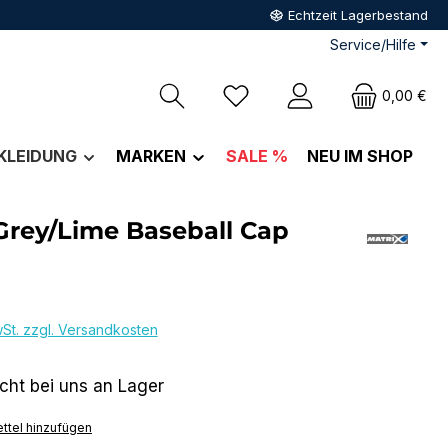
Echtzeit Lagerbestand
Service/Hilfe
Du hast 0 Produkte auf dem M
0,00 €
KLEIDUNG
MARKEN
SALE %
NEU IM SHOP
Grey/Lime Baseball Cap
eis:
wSt. zzgl. Versandkosten
icht bei uns an Lager
ttel hinzufügen