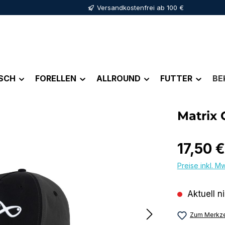
Versandkostenfrei ab 100 €
ISCH
FORELLEN
ALLROUND
FUTTER
BE
Matrix 
Regulärer Pr
17,50 €
Preise inkl. M
Aktuell n
Zum Merkze