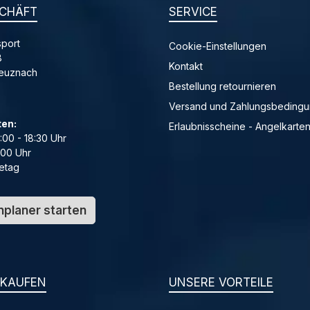
CHÄFT
SERVICE
port
Cookie-Einstellungen
8
Kontakt
reuznach
Bestellung retournieren
Versand und Zahlungsbeding
ten:
Erlaubnisscheine - Angelkarte
4:00 - 18:30 Uhr
:00 Uhr
etag
planer starten
NKAUFEN
UNSERE VORTEILE