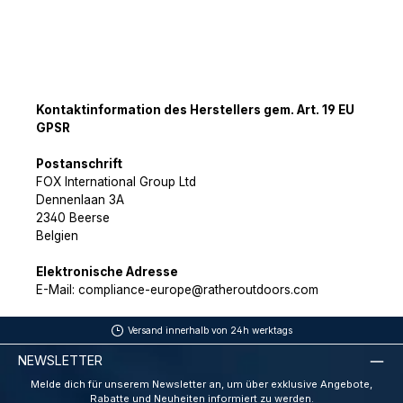
Kontaktinformation des Herstellers gem. Art. 19 EU
GPSR
Postanschrift
FOX International Group Ltd
Dennenlaan 3A
2340 Beerse
Belgien
Elektronische Adresse
E-Mail: compliance-europe@ratheroutdoors.com
Versand innerhalb von 24h werktags
NEWSLETTER
Melde dich für unserem Newsletter an, um über exklusive Angebote,
Rabatte und Neuheiten informiert zu werden.