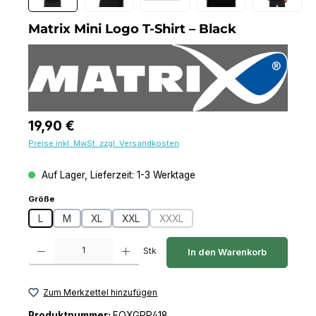
Matrix Mini Logo T-Shirt – Black
Regulärer Preis:
19,90 €
Preise inkl. MwSt. zzgl. Versandkosten
Auf Lager, Lieferzeit: 1-3 Werktage
auswählen
Größe
L
M
XL
XXL
XXXL
(Diese Option ist zurzeit nicht verf
Produkt Anzahl: Gib den gewünschten Wert ein oder benutze die Schaltfl
Stk
In den Warenkorb
Zum Merkzettel hinzufügen
Produktnummer:
FOXGPR418