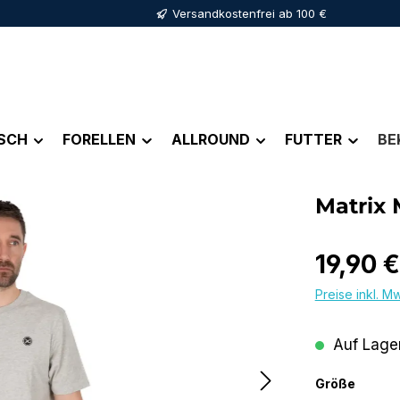
Versandkostenfrei ab 100 €
ISCH
FORELLEN
ALLROUND
FUTTER
BE
Matrix 
Regulärer Pr
19,90 €
Preise inkl. M
Auf Lager
auswä
Größe