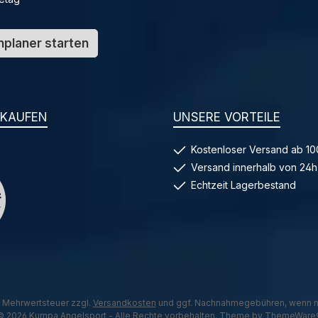
planer starten
NKAUFEN
UNSERE VORTEILE
Kostenloser Versand ab 10
Versand innerhalb von 24h
Echtzeit Lagerbestand
l. Mehrwertsteuer zzgl.
Versandkosten
und ggf. Nachnahmegebühren, wenn n
© 2026 Kumpa Angelsport - Alle Rechte vorbehalten. Theme by
ThemeWare