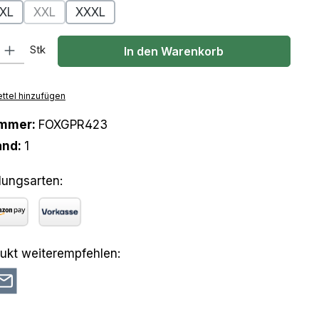
XL
XXL
XXXL
e Option ist zurzeit nicht verfügbar.)
(Diese Option ist zurzeit nicht verfügbar.)
l: Gib den gewünschten Wert ein oder benutze die Schaltflächen um
Stk
In den Warenkorb
ttel hinzufügen
ummer:
FOXGPR423
and:
1
lungsarten:
azon Pay
Vorkasse
ukt weiterempfehlen: