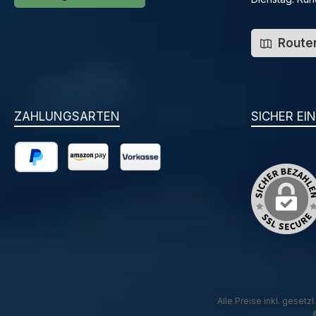
Routen
ZAHLUNGSARTEN
SICHER EI
PayPal
Amazon Pay
Vorkasse
Alle Preise inkl. gesetz