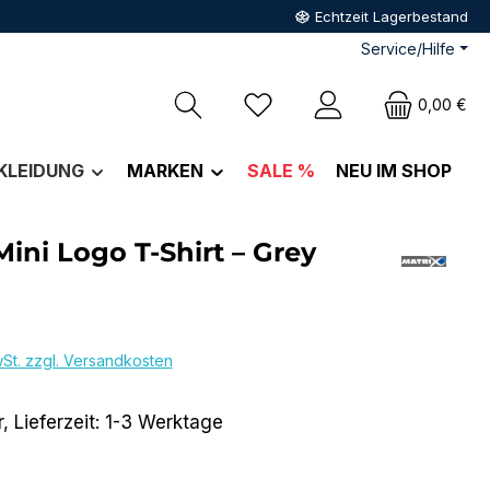
Echtzeit Lagerbestand
Service/Hilfe
Du hast 0 Produkte auf dem M
0,00 €
KLEIDUNG
MARKEN
SALE %
NEU IM SHOP
Mini Logo T-Shirt – Grey
eis:
wSt. zzgl. Versandkosten
, Lieferzeit: 1-3 Werktage
hlen