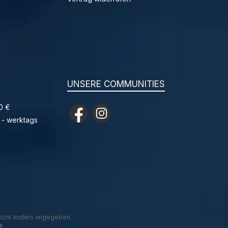
UNSERE COMMUNITIES
0 €
Facebook
Instagram
 - werktags
icht anders angegeben.
®