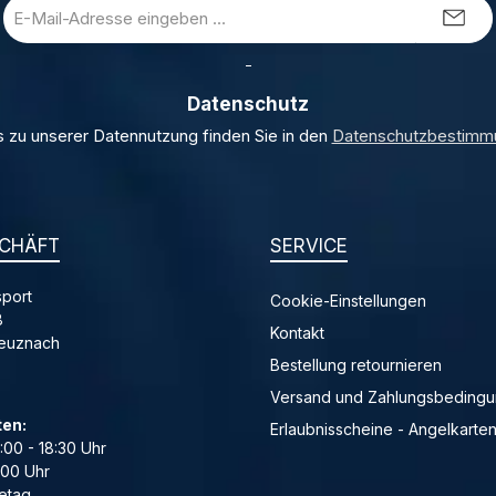
E-
Mail-
Adresse
_
*
Datenschutz
s zu unserer Datennutzung finden Sie in den
Datenschutzbestimm
CHÄFT
SERVICE
port
Cookie-Einstellungen
8
Kontakt
reuznach
Bestellung retournieren
Versand und Zahlungsbeding
ten:
Erlaubnisscheine - Angelkarte
4:00 - 18:30 Uhr
:00 Uhr
etag