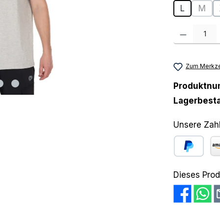
L
M
(Dies
Produkt Anzah
Zum Merkze
Produktn
Lagerbest
Unsere Zah
PayPal
Am
Dieses Prod