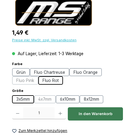
Regulärer Preis:
1,49 €
Preise inkl. MwSt. zzgl. Versandkosten
Auf Lager, Lieferzeit: 1-3 Werktage
auswählen
Farbe
Grün
Fluo Chartreuse
Fluo Orange
Fluo Pink
Fluo Rot
(Diese Option ist zurzeit nicht verfügbar.)
auswählen
Größe
3x5mm
4x7mm
6x10mm
8x12mm
(Diese Option ist zurzeit nicht verfügbar.)
Produkt Anzahl: Gib den gewünschten Wert ein oder benutze die Schaltfl
In den Warenkorb
Zum Merkzettel hinzufügen