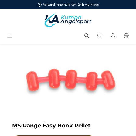
Versand innerhalb von 24h werktags
Zum Hauptinhalt springen
Du hast 0 Produ
Bildergalerie überspringen
MS-Range Easy Hook Pellet