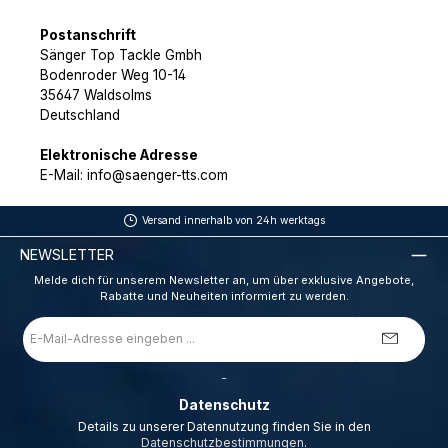
Postanschrift
Sänger Top Tackle Gmbh
Bodenroder Weg 10-14
35647 Waldsolms
Deutschland
Elektronische Adresse
E-Mail: info@saenger-tts.com
Versand innerhalb von 24h werktags
NEWSLETTER
Melde dich für unserem Newsletter an, um über exklusive Angebote,
Rabatte und Neuheiten informiert zu werden.
E-
Mail-
Adresse
*
_
Datenschutz
Details zu unserer Datennutzung finden Sie in den
Datenschutzbestimmungen
.