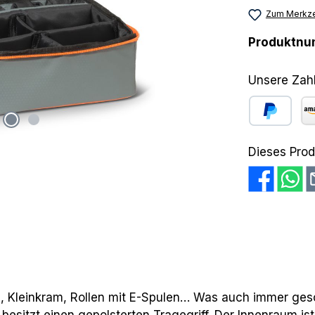
Zum Merkze
Produktn
Unsere Zah
PayPal
Am
Dieses Prod
offe, Kleinkram, Rollen mit E-Spulen… Was auch immer ge
 besitzt einen gepolsterten Tragegriff. Der Innenraum is