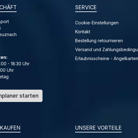
CHÄFT
SERVICE
port
Cookie-Einstellungen
8
Kontakt
reuznach
Bestellung retournieren
Versand und Zahlungsbeding
ten:
Erlaubnisscheine - Angelkarte
4:00 - 18:30 Uhr
:00 Uhr
etag
planer starten
NKAUFEN
UNSERE VORTEILE