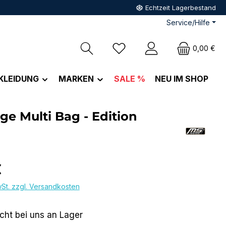
Echtzeit Lagerbestand
Service/Hilfe
Du hast 0 Produkte auf dem M
0,00 €
KLEIDUNG
MARKEN
SALE %
NEU IM SHOP
e Multi Bag - Edition
eis:
€
wSt. zzgl. Versandkosten
icht bei uns an Lager