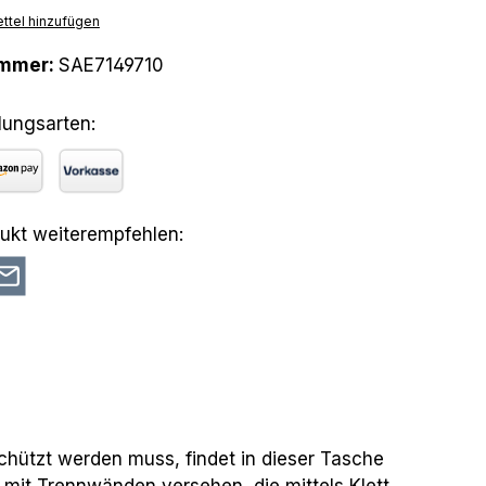
ttel hinzufügen
ummer:
SAE7149710
lungsarten:
azon Pay
Vorkasse
ukt weiterempfehlen:
schützt werden muss, findet in dieser Tasche
t mit Trennwänden versehen, die mittels Klett,