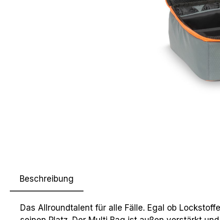
Beschreibung
Das Allroundtalent für alle Fälle. Egal ob Lockst
seinen Platz. Der Multi Bag ist außen verstärkt und